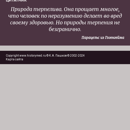
ЦИТАТНИК
Природа терпелива. Она прощает многое,
что человек по неразумению делает во вред
своему здоровью. Но природы терпения не
безгранично.
Парацельс из Гогенгейма
Copyright www.historymed.ru © К.А. Пашков © 2002-2024
Карта сайта