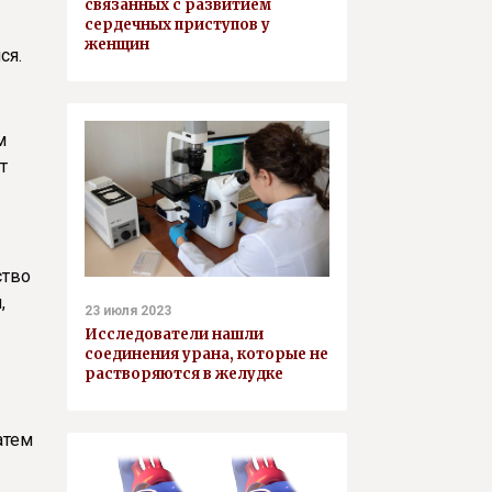
связанных с развитием
сердечных приступов у
женщин
ся.
м
т
ство
,
23 июля 2023
Исследователи нашли
соединения урана, которые не
растворяются в желудке
атем