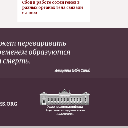
Сбои в работе сотен генов в
разных органах тела связали
с апноэ
может переваривать
временем образуются
и смерть.
Авиценна (Ибн Сина)