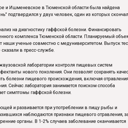
кое и Ишменевское в Тюменской области была найдена
нь" подтвердился у двух человек, один из которых скончал
анализ на диагностику гаффской болезни. Финансировать
енного комплекса Тюменской области. Планируемый объе
дут наши ученые совместно с медуниверситетом. Выпуск тес
- сказали в пресс-службе.
межвузовской лаборатории контроля пищевых систем
фектанты нового поколения. Они позволят сохранять каче
ать болезни пищевого происхождения, включая отравления
ия. Сейчас лаборатория занимается поиском способа
ает симптомы гаффской болезни.
ающей и развивается при употреблении в пищу рыбы и
аразившихся наблюдаются признаки пищевого отравления, з
тренние органы. В 1-2% случаев заболевание оканчивается