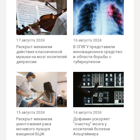
17 августа 2024
16 августа 2024
Раскрыт механизм
В СПбГУ представили
действия классической
инновационное средство
музыки на мозг носителей
в области борьбы с
депрессии
туберкулезом
15 августа 2024
14 августа 2024
Раскрыт механизм
Дофамин ускоряет
уничтожения рака
"очистку" мозга у
мочевого пузыря
носителей болезни
вакциной БЦЖ
Альцгеймера