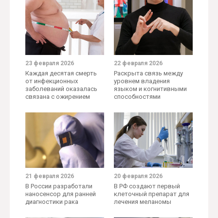
23 февраля 2026
22 февраля 2026
Каждая десятая смерть
Раскрыта связь между
от инфекционных
уровнем владения
заболеваний оказалась
языком и когнитивными
связана с ожирением
способностями
21 февраля 2026
20 февраля 2026
В России разработали
В РФ создают первый
наносенсор для ранней
клеточный препарат для
диагностики рака
лечения меланомы