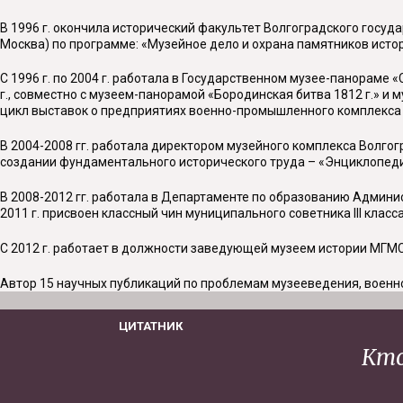
В 1996 г. окончила исторический факультет Волгоградского госуда
Москва) по программе: «Музейное дело и охрана памятников истор
С 1996 г. по 2004 г. работала в Государственном музее-панораме 
г., совместно с музеем-панорамой «Бородинская битва 1812 г.» и 
цикл выставок о предприятиях военно-промышленного комплекса г.
В 2004-2008 гг. работала директором музейного комплекса Волгог
создании фундаментального исторического труда – «Энциклопеди
В 2008-2012 гг. работала в Департаменте по образованию Админи
2011 г. присвоен классный чин муниципального советника III класса
С 2012 г. работает в должности заведующей музеем истории МГМ
Автор 15 научных публикаций по проблемам музееведения, военно
ЦИТАТНИК
Кто