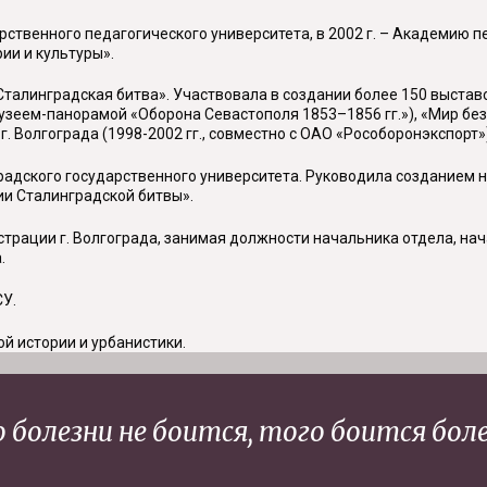
рственного педагогического университета, в 2002 г. – Академию пе
ии и культуры».
«Сталинградская битва». Участвовала в создании более 150 выстав
музеем-панорамой «Оборона Севастополя 1853–1856 гг.»), «Мир без 
 Волгограда (1998-2002 гг., совместно с ОАО «Рособоронэкспорт»)
радского государственного университета. Руководила созданием н
и Сталинградской битвы».
страции г. Волгограда, занимая должности начальника отдела, на
.
СУ.
й истории и урбанистики.
 болезни не боится, того боится боле