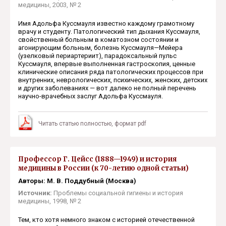
медицины, 2003, № 2
Имя Адольфа Куссмауля известно каждому грамотному
врачу и студенту. Патологический тип дыхания Куссмауля,
свойственный больным в коматозном состоянии и
агонирующим больным, болезнь Куссмауля—Мейера
(узелковый периартериит), парадоксальный пульс
Куссмауля, впервые выполненная гастроскопия, ценные
клинические описания ряда патологических процессов при
внутренних, неврологических, психических, женских, детских
и других заболеваниях — вот далеко не полный перечень
научно-врачебных заслуг Адольфа Куссмауля.
Читать статью полностью, формат pdf
Профессор Г. Цейсс (1888—1949) и история
медицины в России (к 70-летию одной статьи)
Авторы: М. В. Поддубный (Москва)
Источник:
Проблемы социальной гигиены и история
медицины, 1998, № 2
Тем, кто хотя немного знаком с историей отечественной