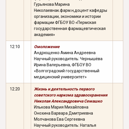
Гурьянова Марина
Николаевна
к.фарм.н,
доцент кафедры
организации, экономики и истории
фармации ФГБОУ ВО «Пермская
государственная фармацевтическая
академия»
12:10
Омоложение
Андрющенко Амина Андреевна
Научный руководитель: Чернышёва
Ирина Валерьевна, ФГБОУ ВО
«Волгоградский государственный
медицинский университет»
12:20
Жизнь и деятельность первого
советского наркома здравоохранения
Николая Александровича Семашко
Илькова Мария Михайловна
Онохина Варвара Дмитриевна
Молчанова Ева Сергеевна
Научный руководитель: Наталья