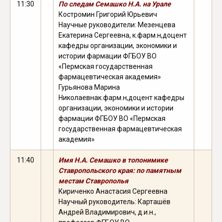
11:30
По следам Семашко Н.А. на Урале
Костромин Григорий Юрьевич
Научные руководители: Мезенцева
Екатерина Сергеевна, к.фарм.н,
доцент
кафедры организации, экономики и
истории фармации ФГБОУ ВО
«Пермская государственная
фармацевтическая академия»
Гурьянова Марина
Николаевна
к.фарм.н,
доцент кафедры
организации, экономики и истории
фармации ФГБОУ ВО «Пермская
государственная фармацевтическая
академия»
11:40
Имя Н.А. Семашко в топонимике
Ставропольского края: по памятным
местам Ставрополья
Кириченко Анастасия Сергеевна
Научный руководитель: Карташёв
Андрей Владимирович, д.и.н.,