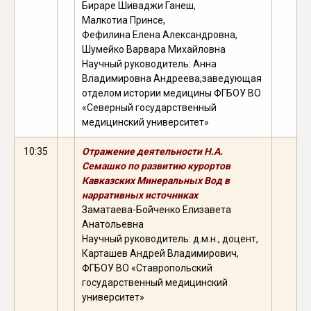
Бираре Шиваджи Ганеш,
Малкотиa Принce,
Фефилина Елена Александровна,
Шумейко Варвара Михайловна
Научный руководитель: Анна
Владимировна Андреева,
заведующая
отделом истории медицины ФГБОУ ВО
«Северный государственный
медицинский университет»
10:35
Отражение деятельности Н.А.
Семашко по развитию курортов
Кавказских Минеральных Вод в
нарративных источниках
Заматаева-Бойченко Елизавета
Анатольевна
Научный руководитель: д.м.н., доцент,
Карташев Андрей Владимирович,
ФГБОУ ВО «Ставропольский
государственный медицинский
университет»