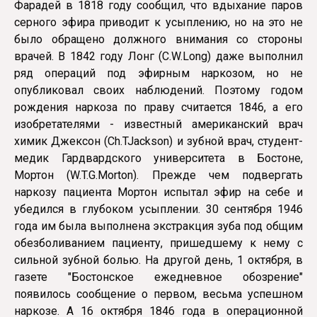
Фарадей в 1818 году сообщил, что вдыхание паров
серного эфира приводит к усыплению, но на это не
было обращено должного внимания со стороны
врачей. В 1842 году Лонг (C.W.Long) даже выполнил
ряд операций под эфирным наркозом, но не
опубликовал своих наблюдений. Поэтому годом
рождения наркоза по праву считается 1846, а его
изобретателями - известный американский врач
химик Джексон (Ch.TJackson) и зубной врач, студент-
медик Гардвардского университета в Бостоне,
Мортон (W.T.G.Morton). Прежде чем подвергать
наркозу пациента Мортон испытал эфир на себе и
убе­дился в глубоком усыплении. 30 сентября 1946
года им была выполнена экстракция зуба под общим
обезболиванием пациенту, пришедшему к нему с
сильной зубной болью. На другой день, 1 октября, в
газете "Бостонское ежедневное обозрение"
появилось сообщение о первом, весьма успешном
наркозе. А 16 октября 1846 года в операционной