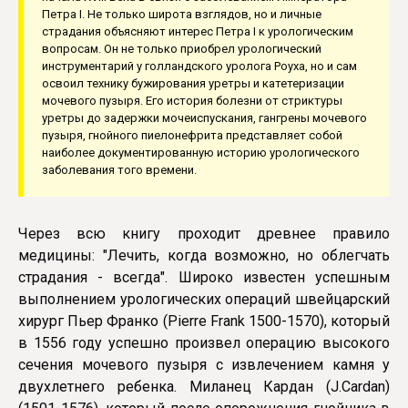
Петра I. Не только широта взглядов, но и личные
страдания объясняют интерес Петра I к урологическим
вопросам. Он не только приобрел урологический
инструментарий у голландского уролога Роуха, но и сам
освоил технику бужирования уретры и катетеризации
мочевого пузыря. Его история болезни от стриктуры
уретры до задержки мочеиспускания, гангрены мочевого
пузыря, гнойного пиелонефрита представляет собой
наиболее документированную историю урологического
заболевания того времени.
Через всю книгу проходит древнее правило
медицины: "Лечить, когда возможно, но облегчать
страдания - всегда". Широко известен успешным
выполнением урологических операций швейцарский
хирург Пьер Франко (Pierre Frank 1500-1570), который
в 1556 году успешно произвел операцию высокого
сечения мочевого пузыря с извлечением камня у
двухлетнего ребенка. Миланец Кардан (J.Cardan)