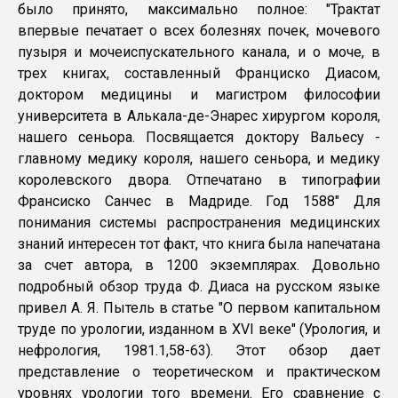
было принято, максимально полное: "Трактат
впервые печатает о всех болезнях почек, мочевого
пузыря и мочеиспускательного канала, и о моче, в
трех книгах, составленный Франциско Диасом,
доктором медицины и магистром философии
университета в Алькала-де-Энарес хирургом короля,
нашего сеньора. Посвящается доктору Вальесу -
главному медику короля, нашего сеньора, и медику
королевского двора. Отпечатано в типографии
Франсиско Санчес в Мадриде. Год 1588" Для
понимания системы распространения медицинских
знаний интересен тот факт, что книга была напечатана
за счет автора, в 1200 экземплярах. Довольно
подробный обзор труда Ф. Диаса на русском языке
привел А. Я. Пытель в статье "О первом капитальном
труде по урологии, изданном в XVI веке" (Урология, и
нефрология, 1981.1,58-63). Этот обзор дает
представление о теоретическом и практическом
уровнях урологии того времени. Его сравнение с