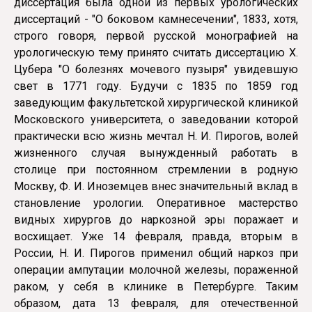
диссертация была одной из первых уро­логических
диссертаций - "О боковом камнесечении", 1833, хотя,
строго говоря, первой русской монографией на
урологическую тему принято считать диссертацию Х.
Цубера "О болезнях мочевого пузыря" увидевшую
свет в 1771 году. Будучи с 1835 по 1859 год
заведующим факультетской хирургической клиникой
Московского университета, о заведовании которой
практически всю жизнь мечтал Н. И. Пирогов, волей
жизненного случая вынужденный работать в
столице при постоянном стремлении в родную
Москву, Ф. И. Иноземцев внес значительный вклад в
становление урологии. Оперативное мастерство
видных хирургов до наркозной эры поражает и
восхищает. Уже 14 февраля, правда, вторым в
России, Н. И. Пирогов применил общий наркоз при
операции ампутации молочной железы, пораженной
раком, у себя в клинике в Петербурге. Таким
образом, дата 13 февраля, для отечественной