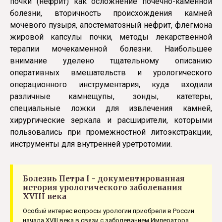
почки (нефрит) как осложнение почечно-каменной
болезни, вторичность происхождения камней
мочевого пузыря, апостематозный нефрит, флегмона
жировой капсулы почки, методы лекарственной
терапии мочекаменной болезни. Наибольшее
внимание уделено тщательному описанию
оперативных вмешательств и урологического
операционного инструментария, куда входили
различные камнещупы, зонды, катетеры,
специальные ложки для извлечения камней,
хирургичес­кие зеркала и расширители, которыми
пользовались при промежностной литоэкстракции,
инструменты для внутренней уретротомии.
Болезнь Петра I - документированная
история урологического заболевания
XVIII века
Особый интерес вопросы урологии приобрели в России
начала XVIII века в связи с заболеванием Императора