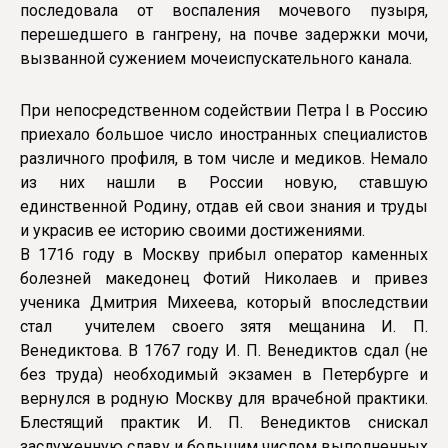
последовала от воспаления мочевого пузыря,
перешедшего в гангрену, на почве задержки мочи,
вызванной сужением мочеиспускательного канала.
При непосредственном содействии Петра I в Россию
приехало большое число иностранных специалистов
различного профиля, в том числе и медиков. Немало
из них нашли в России новую, ставшую
единственной Родину, отдав ей свои знания и труды
и украсив ее историю своими достижениями.
В 1716 году в Москву прибыл оператор каменных
болезней македонец Фотий Николаев и привез
ученика Дмитрия Михеева, который впоследствии
стал учителем своего зятя мещанина И. П.
Венедиктова. В 1767 году И. П. Венедиктов сдал (не
без труда) необходимый экзамен в Петербурге и
вернулся в родную Москву для врачебной практики.
Блестящий практик И. П. Венедиктов снискал
заслуженную славу и большим числом выполненных