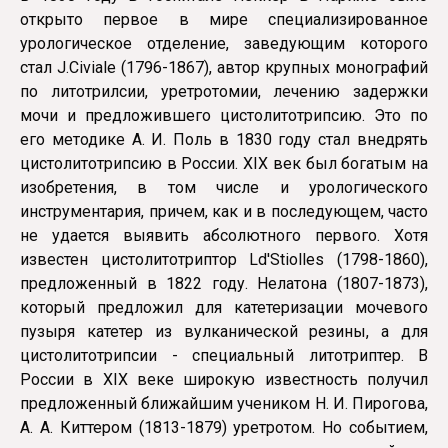
открыто первое в мире специализированное
урологическое отделение, заведующим которого
стал J.Civiale (1796-1867), автор крупных монографий
по литотрилсии, уретротомии, лечению задержки
мочи и предложившего цистолитотрипсию. Это по
его методике А. И. Поль в 1830 году стал внедрять
цистолитотрипсию в России. XIX век был богатым на
изобретения, в том числе и урологического
инструментария, причем, как и в последующем, часто
не удается выявить абсолютно­го первого. Хотя
известен цистолитотриптор Ld'Stiolles (1798-1860),
предложенный в 1822 году. Нелатона (1807-1873),
который предложил для катетеризации мочевого
пузыря катетер из вулканической резины, а для
цистолитотрипсии - специальный литотриптер. В
России в XIX веке широкую известность получил
предложенный ближайшим учеником Н. И. Пирогова,
А. А. Киттером (1813-1879) уретротом. Но событием,