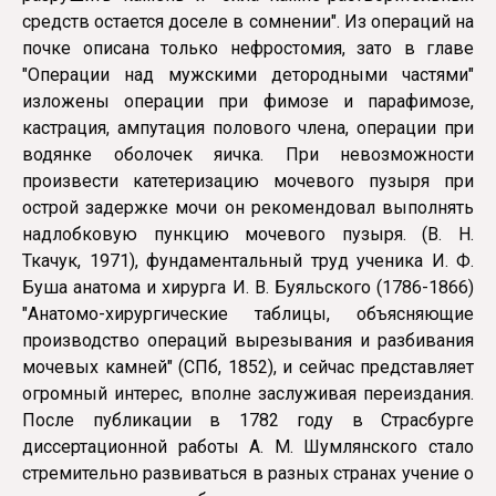
средств остается доселе в сомнении". Из операций на
почке описана только нефростомия, зато в главе
"Операции над мужскими детородными частями"
изложены операции при фимозе и парафимозе,
кастрация, ампутация полового члена, операции при
водянке оболочек яичка. При невозможности
произвести кате­теризацию мочевого пузыря при
острой задержке мочи он рекомендовал выполнять
надлобковую пункцию мочевого пузыря. (В. Н.
Ткачук, 1971), фундаментальный труд ученика И. Ф.
Буша анатома и хирурга И. В. Буяльского (1786-1866)
"Анатомо-хирургические таблицы, объясняющие
производство операций вырезывания и разбивания
мочевых камней" (СПб, 1852), и сейчас представляет
огромный интерес, вполне заслуживая переиздания.
После публикации в 1782 году в Страсбурге
диссертационной работы А. М. Шумлянского стало
стремительно развиваться в разных странах учение о