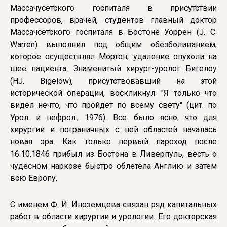
Массачусетского госпиталя в присутс­твии
профессоров, врачей, студентов главный доктор
Массачсетского госпиталя в Бостоне Уоррен (J. C.
Warren) выполнил под общим обезболиванием,
которое осуществлял Мортон, удаление опухоли на
шее пациента. Знаменитый хирург-уролог Бигелоу
(HJ. Bigelow), присутствовавший на этой
исторической операции, воскликнул: "Я только что
видел нечто, что пройдет по всему свету" (цит. по
Урол. и нефрол., 1976). Все. было ясно, что для
хирургии и пограничных с ней областей началась
новая эра. Как только первый пароход после
16.10.1846 прибыл из Бостона в Ливерпуль, весть о
чудесном наркозе быстро облетела Англию и затем
всю Европу.
С именем Ф. И. Иноземцева связан ряд капитальных
работ в области хирургии и урологии. Его докторская