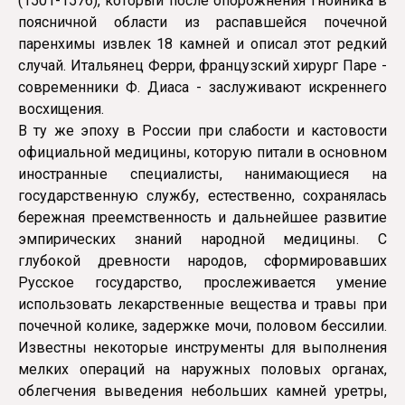
(1501-1576), который после опорожнения гнойника в
поясничной области из распавшейся почечной
паренхимы извлек 18 камней и описал этот редкий
случай. Итальянец Ферри, французский хирург Паре -
современники Ф. Диаса - заслуживают искреннего
восхищения.
В ту же эпоху в России при слабости и кастовости
официальной медицины, которую питали в основном
иностранные специалисты, нанимающиеся на
государственную службу, естественно, сохранялась
бережная преемственность и дальнейшее развитие
эмпирических знаний народной медицины. С
глубокой древности народов, сформировавших
Русское государство, прослеживается умение
использовать лекарственные вещества и травы при
почечной колике, задержке мочи, половом бессилии.
Известны некоторые инструменты для выполнения
мелких операций на наружных половых органах,
облегчения выведения небольших камней уретры,