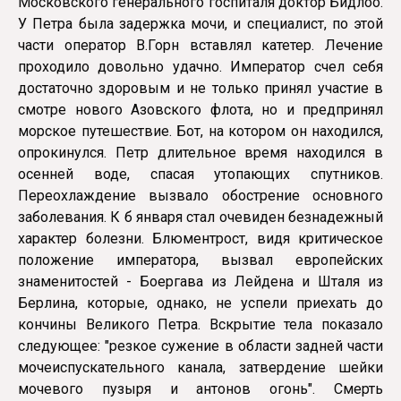
Московского генерального госпиталя доктор Бидлоо.
У Петра была задержка мочи, и специалист, по этой
части оператор В.Горн вставлял катетер. Лечение
проходило довольно удачно. Император счел себя
достаточно здоровым и не только принял участие в
смотре нового Азовского флота, но и предпринял
морское путешествие. Бот, на котором он находился,
опрокинулся. Петр длительное время находился в
осенней воде, спасая утопающих спутников.
Переохлаждение вызвало обострение основного
заболевания. К б января стал очевиден безнадежный
характер болезни. Блюментрост, видя критическое
положение императора, вызвал европейских
знаменитостей - Боергава из Лейдена и Шталя из
Берлина, которые, однако, не успели приехать до
кончины Великого Петра. Вскрытие тела показало
следующее: "резкое сужение в области задней части
мочеиспускательного канала, затвердение шейки
мочевого пузыря и антонов огонь". Смерть