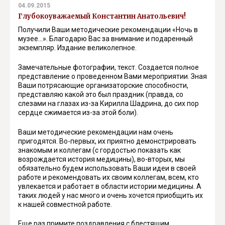
04.09.2015
Глубокоуважаемый Константин Анатольевич!
Получили Ваши методические рекомендации «Ночь в
музее…». Благодарю Вас за внимание и подаренный
экземпляр. Издание великолепное.
Замечательные фотографии, текст. Создается полное
представление о проведенном Вами мероприятии. Зная
Ваши потрясающие организаторские способности,
представляю какой это был праздник (правда, со
слезами на глазах из-за Кирилла Шадрина, до сих пор
сердце сжимается из-за этой боли).
Ваши методические рекомендации нам очень
пригодятся. Во-первых, их приятно демонстрировать
знакомым и коллегам (с гордостью показать как
возрождается история медицины), во-вторых, мы
обязательно будем использовать Ваши идеи в своей
работе и рекомендовать их своим коллегам, всем, кто
увлекается и работает в области истории медицины. А
таких людей у нас много и очень хочется приобщить их
к нашей совместной работе.
Еще раз примите поздравления с блестящим