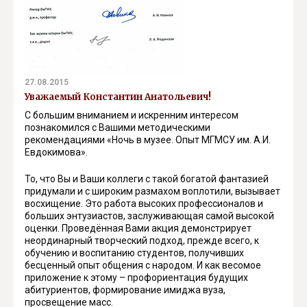
27.08.2015
Уважаемый Константин Анатольевич!
С большим вниманием и искренним интересом
познакомился с Вашими методическими
рекомендациями «Ночь в музее. Опыт МГМСУ им. А.И.
Евдокимова».
То, что Вы и Ваши коллеги с такой богатой фантазией
придумали и с широким размахом воплотили, вызывает
восхищение. Это работа высоких профессионалов и
больших энтузиастов, заслуживающая самой высокой
оценки. Проведённая Вами акция демонстрирует
неординарный творческий подход, прежде всего, к
обучению и воспитанию студентов, получивших
бесценный опыт общения с народом. И как весомое
приложение к этому – профориентация будущих
абитуриентов, формирование имиджа вуза,
просвещение масс.