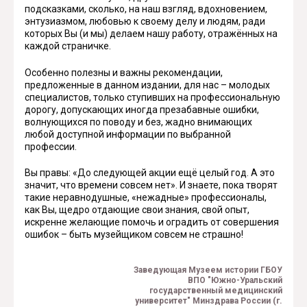
подсказками, сколько, на наш взгляд, вдохновением,
энтузиазмом, любовью к своему делу и людям, ради
которых Вы (и мы) делаем нашу работу, отражённых на
каждой страничке.
Особенно полезны и важны рекомендации,
предложенные в данном издании, для нас – молодых
специалистов, только ступивших на профессиональную
дорогу, допускающих иногда презабавные ошибки,
волнующихся по поводу и без, жадно внимающих
любой доступной информации по выбранной
профессии.
Вы правы: «До следующей акции ещё целый год. А это
значит, что времени совсем нет». И знаете, пока творят
такие неравнодушные, «нежадные» профессионалы,
как Вы, щедро отдающие свои знания, свой опыт,
искренне желающие помочь и оградить от совершения
ошибок – быть музейщиком совсем не страшно!
Заведующая Музеем истории ГБОУ
ВПО "Южно-Уральский
государственный медицинский
университет" Минздрава России (г.