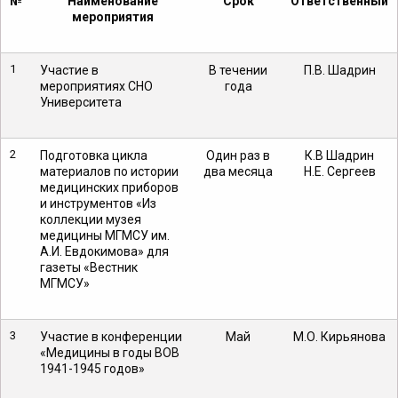
№
Наименование
Срок
Ответственный
мероприятия
1
Участие в
В течении
П.В. Шадрин
мероприятиях СНО
года
Университета
2
Подготовка цикла
Один раз в
К.В Шадрин
материалов по истории
два месяца
Н.Е. Сергеев
медицинских приборов
и инструментов «Из
коллекции музея
медицины МГМСУ им.
А.И. Евдокимова» для
газеты «Вестник
МГМСУ»
3
Участие в конференции
Май
М.О. Кирьянова
«Медицины в годы ВОВ
1941-1945 годов»