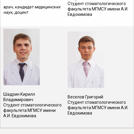
Студент стоматологического
врач, кандидат медицинских
факультета МГМСУ имени А.И.
наук, доцент
Евдокимова
Шадрин Кирилл
Веселов Григорий
Владимирович
Студент стоматологического
Студент стоматологического
факультета МГМСУ имени А.И.
факультета МГМСУ имени
Евдокимова
А.И. Евдокимова