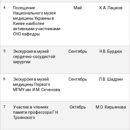
4
Посещение
Май
К.А. Пашков
Национального музея
медицины Украины в
Киеве наиболее
активными участниками
СНО кафедры
5
Экскурсия в музей
Сентябрь
Н.В. Бурдюк
сердечно-сосудистой
хирургии
6
Экскурсия в музей
Сентябрь
П.В. Шадрин
медицины Первого
МГМУ им. И.М. Сеченова
7
Участие в чтениях
Октябрь
М.О. Кирьянова
памяти профессора Г.Н.
Троянского