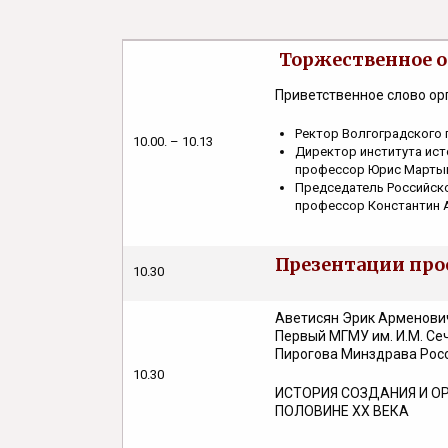
Торжественное 
Приветственное слово о
Ректор Волгоградского 
10.00. – 10.13
Директор института ист
профессор Юрис Марты
Председатель Российско
профессор Константин 
Презентации про
10.30
Аветисян Эрик Арменович
Первый МГМУ им. И.М. Се
Пирогова Минздрава Рос
10.30
ИСТОРИЯ СОЗДАНИЯ И О
ПОЛОВИНЕ ХХ ВЕКА