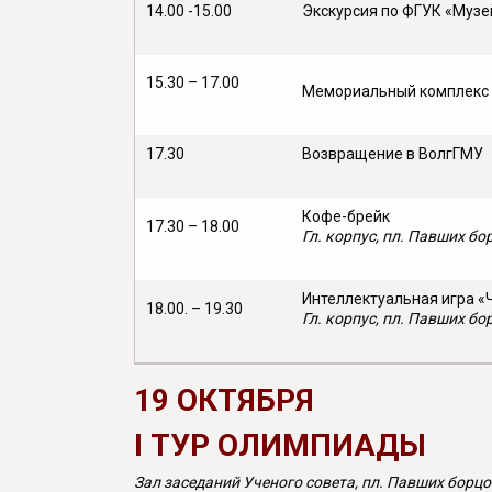
14.00 -15.00
Экскурсия по ФГУК «Музе
15.30 – 17.00
Мемориальный комплекс 
17.30
Возвращение в ВолгГМУ
Кофе-брейк
17.30 – 18.00
Гл. корпус, пл. Павших бо
Интеллектуальная игра «Ч
18.00. – 19.30
Гл. корпус, пл. Павших бо
19 ОКТЯБРЯ
I
ТУР ОЛИМПИАДЫ
Зал заседаний Ученого совета, пл. Павших борцов