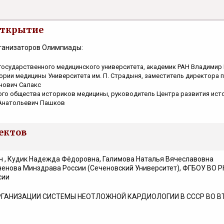
открытие
рганизаторов Олимпиады:
государственного медицинского университета, академик РАН Владимир
ории медицины Университета им. П. Страдыня, заместитель директора 
нович Салакс
го общества историков медицины, руководитель Центра развития ист
Анатольевич Пашков
ектов
 , Кудик Надежда Фёдоровна, Галимова Наталья Вячеславовна
ченова Минздрава России (Сеченовский Университет), ФГБОУ ВО РН
сии
РГАНИЗАЦИИ СИСТЕМЫ НЕОТЛОЖНОЙ КАРДИОЛОГИИ В СССР ВО В