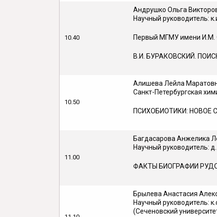
Андрушко Ольга Викторо
Научный руководитель: к.и.
Первый МГМУ имени И.М. 
10.40
В.И. БУРАКОВСКИЙ. ПО
Алишева Лейла Маратов
Санкт-Петербургская хи
10.50
ПСИХОБИОТИКИ: НОВОЕ 
Багдасарова Анжелика Л
Научный руководитель: д.
11.00
ФАКТЫ БИОГРАФИИ РУДО
Брылева Анастасия Алек
Научный руководитель: к.
(Сеченовский университе
11.10