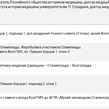
атель Российского общества историков медицины, доктор медицин
тута истории медицины университета им. П. Страдыня, доктор мед
в 1, подъезд 1, зал заседаний Уче­
ного совета (3 этаж), музей Вол
 Олимпиады. Жеребьёвка участников Олимпиады.
вета ВолгГМУ, пл. Павших борцов 1,
этаж 3.
ятнику медикам Царицына – Сталинграда – Волгограда
Павших борцов1, подъезд 2, этаж 1
от главного входа ВолгГМУ до ФГУК «Музей-заповедник Сталингра