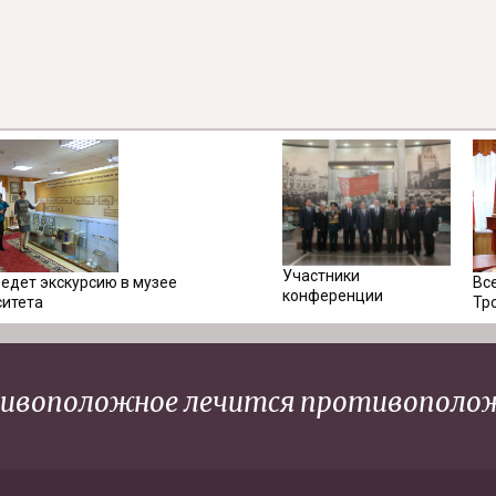
Участники
Вс
ведет экскурсию в музее
конференции
Тр
ситета
ивоположное лечится противополо