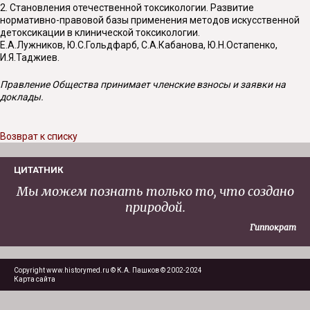
2. Становления отечественной токсикологии. Развитие
нормативно-правовой базы применения методов искусственной
детоксикации в клинической токсикологии.
Е.А.Лужников, Ю.С.Гольдфарб, С.А.Кабанова, Ю.Н.Остапенко,
И.Я.Таджиев.
Правление Общества принимает членские взносы и заявки на
доклады.
Возврат к списку
ЦИТАТНИК
Мы можем познать только то, что создано
природой.
Гиппократ
Copyright www.historymed.ru © К.А. Пашков © 2002-2024
Карта сайта