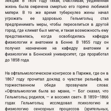
лекции. В 1854 году тихая, счастливая, уединенная
жизнь была омрачена смертью его горячо любимой
матери. В то же время туберкулез жены начал
угрожать ее здоровью. Гельмгольц стал
предпринимать меры, чтобы переселиться в другой
город, где климат был мягче, и такая возможность ему
представилась, когда освободилась кафедра
физиологии и анатомии в Бонне. В 1855 году он
получил назначение на кафедру анатомии и
физиологии в Боннский университет, где проработал
до 1858 года.
На офтальмологическом конгрессе в Париже, где он в
1867 году прочитал доклад о чувстве рельефа, на
торжественном обеде прозвучали слова:
«Офтальмология была во мраке, — Бог сказал, что
Гельмгольц родился, — и воссиял свет». В 1859—1866
годах Гельмгольц исследовал психологию и
физиологию сенсорных процессов (зрительных,