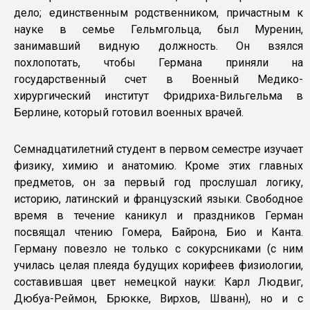
дело; единственным родственником, причастным к
науке в семье Гельмгольца, был Муренин,
занимавший видную должность. Он взялся
похлопотать, чтобы Германа приняли на
государственный счет в Военный Медико-
хирургический институт Фридриха-Вильгельма в
Берлине, который готовил военных врачей.
Семнадцатилетний студент в первом семестре изучает
физику, химию и анатомию. Кроме этих главных
предметов, он за первый год прослушал логику,
историю, латинский и французский языки. Свободное
время в течение каникул и праздников Герман
посвящал чтению Гомера, Байрона, Био и Канта.
Герману повезло не только с сокурсниками (с ним
училась целая плеяда будущих корифеев физиологии,
составившая цвет немецкой науки: Карл Людвиг,
Дюбуа-Реймон, Брюкке, Вирхов, Шванн), но и с