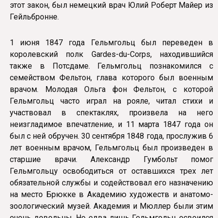
этот закон, был немецкий врач Юлий Роберт Майер из
Гейльбронне.
1 июня 1847 года Гельмгольц был переведен в
королевский полк Gardes-du-Corps, находившийся
также в Потсдаме. Гельмгольц познакомился с
семейством Фельтон, глава которого был военным
врачом. Молодая Ольга фон Фельтон, с которой
Гельмгольц часто играл на рояле, читал стихи и
участвовал в спектаклях, произвела на него
неизгладимое впечатление, и 11 марта 1847 года он
был с ней обручен. 30 сентября 1848 года, прослужив 6
лет военным врачом, Гельмгольц был произведен в
старшие врачи. Александр Гумбольт помог
Гельмгольцу освободиться от оставшихся трех лет
обязательной службы и содействовал его назначению
на место Брюкке в Академию художеств и анатомо-
зоологический музей. Академия и Мюллер были этим
очень довольны. Но едва лишь Гельмгольц освоился