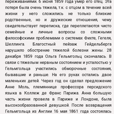
переживаниями. 6 июня 1859 года умер его отец. Эта
потеря была очень тяжела, т.к. с отцом в течение всей
жизни у него сложились не только близкие
родственные, но и дружеские отношения, чему
свидетельствует переписка, где переплетаются чисто
семейные и личные вопросы со сложными
философскими проблемами о системах Фихте, Гегеля,
Шеллинга. Благостный пейзаж Гейдельберга
нарушило обострение тяжелой болезни жены. 28
декабря 1859 года Ольга Гельмгольц скончалась. В
связи с тяжелым нервным состоянием и усталостью у
Гельмгольца участились обморочные состояния,
бывавшие и раньше. На его руках остались двое
маленьких детей. Через год он сделал предложение
Анне Моль, племяннице профессора персидского
языка в Коллеж де Франс Парижа. Анна большую
часть жизни провела в Париже и Лондоне, была
высокообразованной девушкой. После возвращения
Гельмгольца из Англии 16 мая 1861 года состоялась