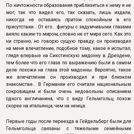
По ничтожности образования приблизиться к нему я не
мог, так что видел его, так сказать, лишь издали,
никогда не оставаясь притом спокойным в его
присутствии… От его… фигуры с задумчивыми глазами
веяло каким-то миром, словно не от мира сего. Как это
ни странно, но говорю сущую правду: он производил
на меня впечатление, подобное тому, какое я испытал,
глядя впервые на Сикстинскую мадонну в Дрездене,
тем более что его глаза по выражению были в самом
деле похожи на глаза этой мадонны. Вероятно, такое
же впечатление он производил и при близком
знакомстве… В Германии его считали национальным
сокровищем и были очень недовольны описанием
одного англичанина, что с виду Гельмгольц похож
скорее на итальянца, чем на немца.
Первые годы после переезда в Гейдельберг были для
Гельмгольца связаны с тяжелыми семейными