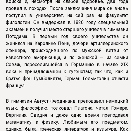
войска и, несмотря на слабое здоровье, два года
провел в походах. После заключения мира он вновь
поступил в университет, на сей раз на факультет
филологии. Он выдержал в 1820 году специальный
экзамен и получил место старшего учителя в гимназии
Потсдама. В первый год своего учительства он
женился на Каролине Пенн, дочери артиллерийского
офицера, происходившего по мужской ветви от
известного американца, а по женской — из семьи
Соваж, переселившейся в Германию в начале XIX
века и принадлежащей к гугенотам; так что, как и
братья фон Гумбольдты, Герман Гельмгольц отчасти
француз.
В гимназии Август-Фердинанд преподавал немецкий
язык, философию, толковал Платона, читал Гомера,
Вергилия, Овидия и даже одно время преподавал
математику и физику. Любимым его предметом,
однако, была греческая литература и культура. Как