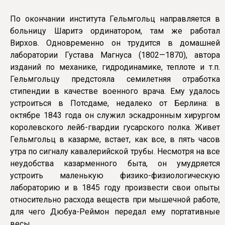
По окончании института Гельмгольц направляется в
больницу Шаритэ ординатором, там же работал
Вирхов. Одновременно он трудится в домашней
лаборатории Густава Магнуса (1802—1870), автора
изданий по механике, гидродинамике, теплоте и т.п.
Гельмгольцу предстояла семилетняя отработка
стипендии в качестве военного врача. Ему удалось
устроиться в Потсдаме, недалеко от Берлина: в
октябре 1843 года он служил эскадронным хирургом
королевского лейб-гвардии гусарского полка. Живет
Гельмгольц в казарме, встает, как все, в пять часов
утра по сигналу кавалерийской трубы. Несмотря на все
неудобства казарменного быта, он умудряется
устроить маленькую физико-физиологическую
лабораторию и в 1845 году произвести свои опыты
относительно расхода веществ при мышечной работе,
для чего Дюбуа-Реймон передал ему портативные
весы.