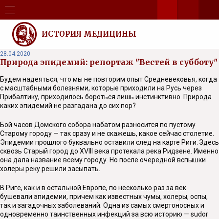
ИСТОРИЯ МЕДИЦИНЫ
28.04.2020
Природа эпидемий: репортаж "Вестей в субботу"
Будем надеяться, что мы не повторим опыт Средневековья, когда
с масштабными болезнями, которые приходили на Русь через
Прибалтику, приходилось бороться лишь инстинктивно. Природа
каких эпидемий не разгадана до сих пор?
Бой часов Домского собора набатом разносится по пустому
Старому городу — так сразу и не скажешь, какое сейчас столетие.
Эпидемии прошлого буквально оставили след на карте Риги. Здесь
сквозь Старый город до XVIII века протекала река Ридзене. Именно
она дала название всему городу. Но после очередной вспышки
холеры реку решили засыпать.
В Риге, как и в остальной Европе, по несколько раз за век
бушевали эпидемии, причем как известных чумы, холеры, оспы,
так и загадочных заболеваний. Одна из самых смертоносных и
одновременно таинственных инфекций за всю историю — sudor