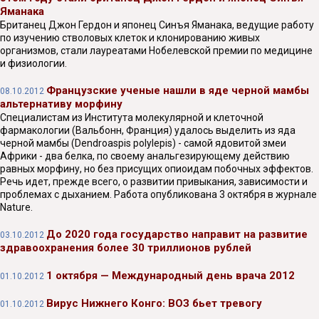
Яманака
Британец Джон Гердон и японец Синъя Яманака, ведущие работу
по изучению стволовых клеток и клонированию живых
организмов, стали лауреатами Нобелевской премии по медицине
и физиологии.
Французские ученые нашли в яде черной мамбы
08.10.2012
альтернативу морфину
Специалистам из Института молекулярной и клеточной
фармакологии (Вальбонн, Франция) удалось выделить из яда
черной мамбы (Dendroaspis polylepis) - самой ядовитой змеи
Африки - два белка, по своему анальгезирующему действию
равных морфину, но без присущих опиоидам побочных эффектов.
Речь идет, прежде всего, о развитии привыкания, зависимости и
проблемах с дыханием. Работа опубликована 3 октября в журнале
Nature.
До 2020 года государство направит на развитие
03.10.2012
здравоохранения более 30 триллионов рублей
1 октября — Международный день врача 2012
01.10.2012
Вирус Нижнего Конго: ВОЗ бьет тревогу
01.10.2012