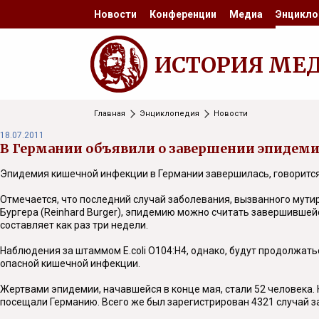
Новости
Конференции
Медиа
Энцикло
ИСТОРИЯ МЕ
Главная
Энциклопедия
Новости
18.07.2011
В Германии объявили о завершении эпидем
Эпидемия кишечной инфекции в Германии завершилась, говорится 
Отмечается, что последний случай заболевания, вызванного мути
Бургера (Reinhard Burger), эпидемию можно считать завершившейс
составляет как раз три недели.
Наблюдения за штаммом E.coli O104:H4, однако, будут продолжат
опасной кишечной инфекции.
Жертвами эпидемии, начавшейся в конце мая, стали 52 человека.
посещали Германию. Всего же был зарегистрирован 4321 случай за