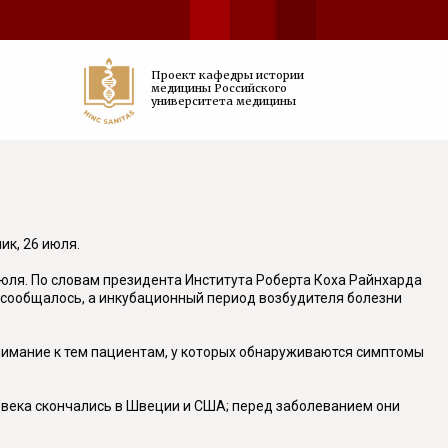
Проект кафедры истории
медицины Российского
университета медицины
к, 26 июля.
юля. По словам президента Института Роберта Коха Райнхарда
не сообщалось, а инкубационный период возбудителя болезни
внимание к тем пациентам, у которых обнаруживаются симптомы
ловека скончались в Швеции и США; перед заболеванием они