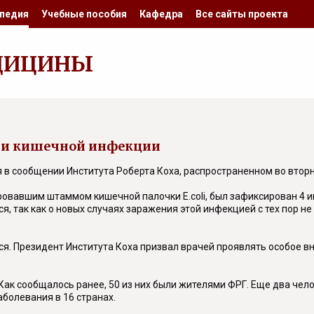
педия
Учебные пособия
Кафедра
Все сайты проекта
ДИЦИНЫ
ии кишечной инфекции
в сообщении Института Роберта Коха, распространенном во вторни
ровавшим штаммом кишечной палочки E.coli, был зафиксирован 4 и
я, так как о новых случаях заражения этой инфекцией с тех пор 
ься. Президент Института Коха призвал врачей проявлять особое 
 Как сообщалось ранее, 50 из них были жителями ФРГ. Еще два че
болевания в 16 странах.