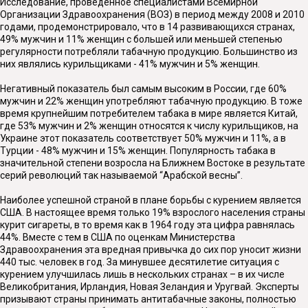
Исследование, проведенное специалистами Всемирной
Организации Здравоохранения (ВОЗ) в период между 2008 и 2010
годами, продемонстрировало, что в 14 развивающихся странах,
49% мужчин и 11% женщин с большей или меньшей степенью
регулярности потребляли табачную продукцию. Большинство из
них являлись курильщиками - 41% мужчин и 5% женщин.
Негативный показатель был самым высоким в России, где 60%
мужчин и 22% женщин употребляют табачную продукцию. В тоже
время крупнейшим потребителем табака в мире является Китай,
где 53% мужчин и 2% женщин относятся к числу курильщиков, на
Украине этот показатель соответствует 50% мужчин и 11%, а в
Турции - 48% мужчин и 15% женщин. Популярность табака в
значительной степени возросла на Ближнем Востоке в результате
серий революций так называемой “Арабской весны”.
Наиболее успешной страной в плане борьбы с курением является
США. В настоящее время только 19% взрослого населения страны
курит сигареты, в то время как в 1964 году эта цифра равнялась
44%. Вместе с тем в США по оценкам Министерства
Здравоохранения эта вредная привычка до сих пор уносит жизни
440 тыс. человек в год. За минувшее десятилетие ситуация с
курением улучшилась лишь в нескольких странах – в их числе
Великобритания, Ирландия, Новая Зеландия и Уругвай. Эксперты
призывают страны принимать антитабачные законы, полностью