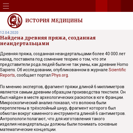
ИСТОРИЯ МЕДИЦИНЫ
12.04.2020
Найдена древняя пряжа, созданная
неандертальцами
Древняя пряжа, созданная неандертальцами более 40 000 лет
назад, поставила под сомнение теорию о том, что эти
представители рода людей были не так умны, как древние Homo
Sapiens. Об исследовании, опубликованном в журнале
Scientific
Reports
, сообщает портал
Phys.org
.
По мнению экспертов, фрагмент пряжи длиной 6 миллиметров
является самым древним образцом производства текстиля. Он
был найден в месте археологических раскопок в юге Франции.
Микроскопический анализ показал, что волокна были
переплетены в трёхслойный шнур, фрагмент которого был
обмотан вокруг каменного инструмента длиной 6 сантиметров.
Антропологи полагают, что для изготовления такого
изделия неандертальцы должны были понимать основные
математические концепции.