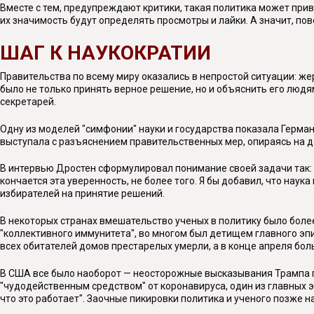
Вместе с тем, предупреждают критики, такая политика может прив
их значимость будут определять просмотры и лайки. А значит, п
ШАГ К НАУКОКРАТИИ
Правительства по всему миру оказались в непростой ситуации: 
было не только принять верное решение, но и объяснить его людям
секретарей.
Одну из моделей "симфонии" науки и государства показала Герман
выступала с разъяснением правительственных мер, опираясь на д
В интервью Дростен сформулировал понимание своей задачи так: "
кончается эта уверенность, не более того. Я бы добавил, что наук
избирателей на принятие решений.
В некоторых странах вмешательство ученых в политику было боле
"коллективного иммунитета", во многом был детищем главного эп
всех обитателей домов престарелых умерли, а в конце апреля бо
В США все было наоборот — неосторожные высказывания Трампа п
"чудодейственным средством" от коронавируса, один из главных э
что это работает". Заочные пикировки политика и ученого позже н