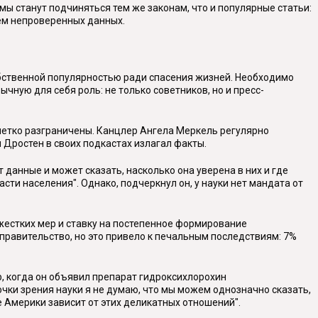
мы станут подчиняться тем же законам, что и популярные статьи:
ием непроверенных данных.
обственной популярностью ради спасения жизней. Необходимо
чную для себя роль: не только советников, но и пресс-
 четко разграничены. Канцлер Ангела Меркель регулярно
 Дростен в своих подкастах излагал факты.
 данные и может сказать, насколько она уверена в них и где
сти населения". Однако, подчеркнул он, у науки нет мандата от
 жестких мер и ставку на постепенное формирование
правительство, но это привело к печальным последствиям: 7%
, когда он объявил препарат гидроксихлорохин
чки зрения науки я не думаю, что мы можем однозначно сказать,
е Америки зависит от этих деликатных отношений".