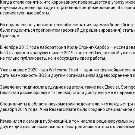
Когда стало понятно, что коронавирус превращается в угрозу ми
научном журнале проходит тщательное рецензирование. Это занима
некачественные работы.
Но параллельно ученые хотели обмениваться идеями более быстро и
было поделиться препринтом (версией до рецензирования) статьи
Пуанкаре.
В ноябре 2013 года лаборатория Колд-Спринг-Харбор — исследоват
bioRxiv привел к запуску в июле 2019 года medRxiv, который уже 
не только публиковать, но и обсуждать свои работы.
Уже в январе 2020 года Wellcome Trust — один из крупнейших сп
дать возможность ВОЗ и другим организациям здравоохранения з
Заявление подписали ведущие издатели, такие как Elsevier, Spring
(включая расшифровку его генома) стали доступны уже в первые не
Специалисты в области наукометрии подсчитали, что каждые три и
декабря 2019 года. А на ResearchGate было создано специально
Изменился и сам вид публикаций, в том числе в рецензируемых жу
других дисциплин возможность быстрее знакомиться с основными 