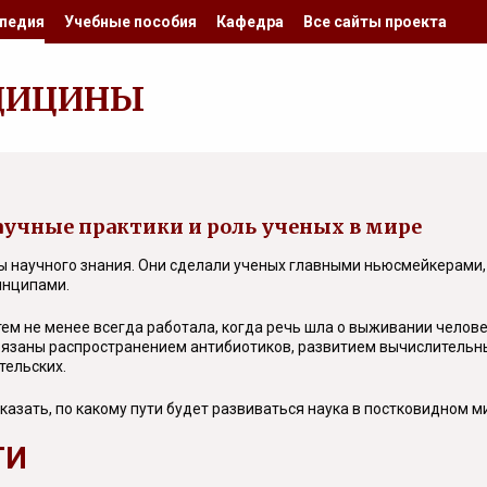
педия
Учебные пособия
Кафедра
Все сайты проекта
ДИЦИНЫ
аучные практики и роль ученых в мире
емы научного знания. Они сделали ученых главными ньюсмейкерами
инципами.
я тем не менее всегда работала, когда речь шла о выживании чело
обязаны распространением антибиотиков, развитием вычислительн
тельских.
казать, по какому пути будет развиваться наука в постковидном м
ТИ