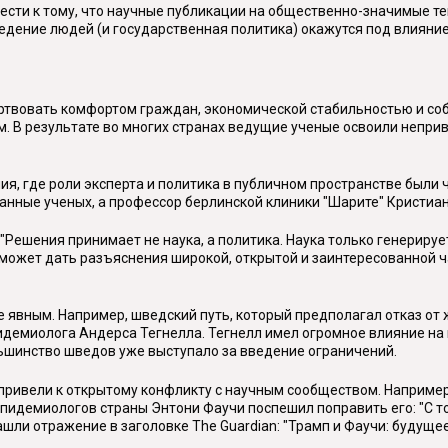
ести к тому, что научные публикации на общественно-значимые те
оведение людей (и государственная политика) окажутся под влиян
жертвовать комфортом граждан, экономической стабильностью и с
. В результате во многих странах ведущие ученые освоили непривы
ия, где роли эксперта и политика в публичном пространстве были
анные ученых, а профессор берлинской клиники "Шарите" Кристиан
Решения принимает не наука, а политика. Наука только генерирует
а может дать разъяснения широкой, открытой и заинтересованной ча
е явным. Например, шведский путь, который предполагал отказ от
идемиолога Андерса Тегнелла. Тегнелл имел огромное влияние на 
льшинство шведов уже выступало за введение ограничений.
ривели к открытому конфликту с научным сообществом. Например
пидемиологов страны Энтони Фаучи поспешил поправить его: "С то
ашли отражение в заголовке The Guardian: "Трамп и Фаучи: будуще