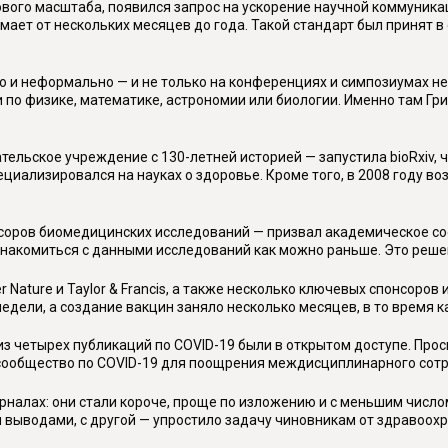
рового масштаба, появился запрос на ускорение научной коммуник
ет от нескольких месяцев до года. Такой стандарт был принят в 
 неформально — и не только на конференциях и симпозиумах нескол
 по физике, математике, астрономии или биологии. Именно там Г
ельское учреждение с 130-летней историей — запустила bioRxiv, 
специализировался на науках о здоровье. Кроме того, в 2008 году 
онсоров биомедицинских исследований — призвал академическое с
накомиться с данными исследований как можно раньше. Это реше
er Nature и Taylor & Francis, а также несколько ключевых спонсоро
дели, а создание вакцин заняло несколько месяцев, в то время ка
з четырех публикаций по COVID-19 были в открытом доступе. Просм
е сообщество по COVID-19 для поощрения междисциплинарного сот
рналах: они стали короче, проще по изложению и с меньшим числом
выводами, с другой — упростило задачу чиновникам от здравоохр