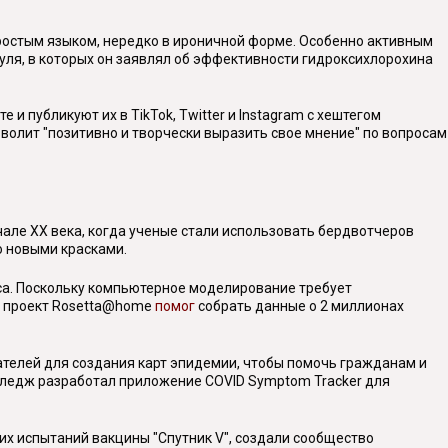
 простым языком, нередко в ироничной форме. Особенно активным
уля, в которых он заявлял об эффективности гидроксихлорохина
 и публикуют их в TikTok, Twitter и Instagram с хештегом
волит "позитивно и творчески выразить свое мнение" по вопросам
чале XX века, когда ученые стали использовать бердвотчеров
о новыми красками.
уса. Поскольку компьютерное моделирование требует
, проект Rosetta@home
помог
собрать данные о 2 миллионах
вателей для создания карт эпидемии, чтобы помочь гражданам и
лледж разработал приложение COVID Symptom Tracker для
ских испытаний вакцины "Спутник V", создали сообщество