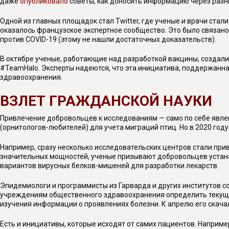
даже
опубликовало
советы, как доносить информацию через раз
Одной из главных площадок стал Twitter, где ученые и врачи ста
оказалось французское экспертное сообщество. Это было связано
против COVID-19 (этому не нашли достаточных доказательств).
В октябре ученые, работающие над разработкой вакцины, создал
#TeamHalo. Эксперты надеются, что эта инициатива, поддержанная
здравоохранения.
ВЗЛЕТ ГРАЖДАНСКОЙ НАУКИ
Привлечение добровольцев к исследованиям — само по себе явлен
(орнитологов-любителей) для учета миграций птиц. Но в 2020 го
Например, сразу несколько исследовательских центров стали при
значительных мощностей, ученые призывают добровольцев устана
вариантов вирусных белков-мишеней для разработки лекарств.
Эпидемиологи и программисты из Гарварда и других институтов с
учреждениям общественного здравоохранения определить текущи
изучения информации о проявлениях болезни. К апрелю его скачал
Есть и инициативы, которые исходят от самих пациентов. Например