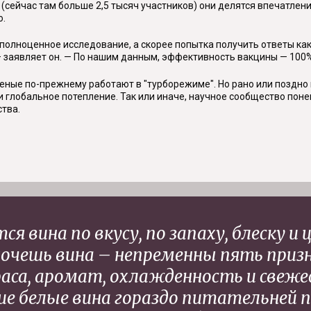
 (сейчас там больше 2,5 тысяч участников) они делятся впечатле
о.
полноценное исследование, а скорее попытка получить ответы как
 — заявляет он. — По нашим данным, эффективность вакцины — 100
ученые по-прежнему работают в "турборежиме". Но рано или поздн
ли глобальное потепление. Так или иначе, научное сообщество пон
ства.
ся вина по вкусу, по запаху, блеску и 
хочешь вина – непременны пять призн
раса, аромат, охлажденность и свежес
ие белые вина гораздо питательней п