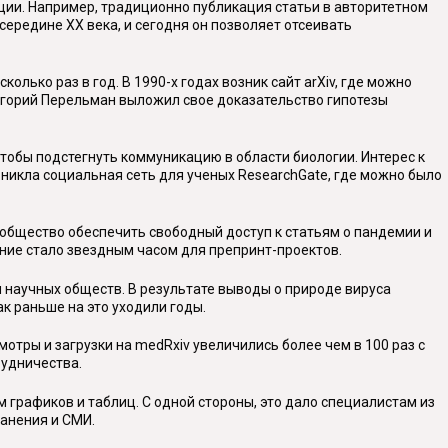
ации. Например, традиционно публикация статьи в авторитетном
середине XX века, и сегодня он позволяет отсеивать
ько раз в год. В 1990-х годах возник сайт arXiv, где можно
ригорий Перельман выложил свое доказательство гипотезы
чтобы подстегнуть коммуникацию в области биологии. Интерес к
возникла социальная сеть для ученых ResearchGate, где можно было
ообщество обеспечить свободный доступ к статьям о пандемии и
ние стало звездным часом для препринт-проектов.
в и научных обществ. В результате выводы о природе вируса
к раньше на это уходили годы.
отры и загрузки на medRxiv увеличились более чем в 100 раз с
рудничества.
 графиков и таблиц. С одной стороны, это дало специалистам из
анения и СМИ.