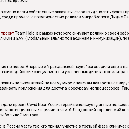
ные платформы.
ли активно вести собственные аккаунты, стараясь доносить факты
, среди прочего, с популярностью роликов микробиолога Дидье Ра
и
проект
Team Halo, в рамках которого снимают ролики о своей работе
 ООН и GAVI (Глобальный альянс по вакцинам и иммунизации), поз
ие не новое. Впервые о "гражданской науке" заговорили еще в на
ду взаимодействие специалистов и увлеченных дилетантов заиграл
влекать пользователей по всему миру к поискам лекарства от вир
вливать приложения для доступа к ресурсам их процессоров. Так
оздали проект Covid Near You, который использует данные пользо
е и потенциальные горячие точки. А Лондонский королевский ко
и больше 2 млн раз.
, в России часть тех, кто принял участие в третьей фазе клиниче