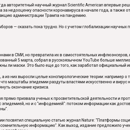
гда авторитетный научный журнал Scientific American впервые ре
 за недооценку опасности коронавируса в начале года, а также 
реакцию администрации Трампа на пандемию.
оров — сказать пока трудно. Но с учетом глобализации научных пр
нами в СМИ, но превратила их в самостоятельных инфлюэнсеров,
икованный 5 марта, собрал в русскоязычном YouTube больше миллио
нужны ли маски. Это было еще до того, как заработал официальны
а из них выросли целые конспирологические теории: например о т
что масштабы эпидемии раздуты властями искусственно и вирус не
януть окончание кризиса.
я прямо призвала ученых к просветительской деятельности и про
с эпидемией, но и с "инфодемией": потоком информации как достов
ны".
посвятил специальную статью журнал Nature: "Платформы социаль
и сомнительную информацию". Как выход, издание предложило учен