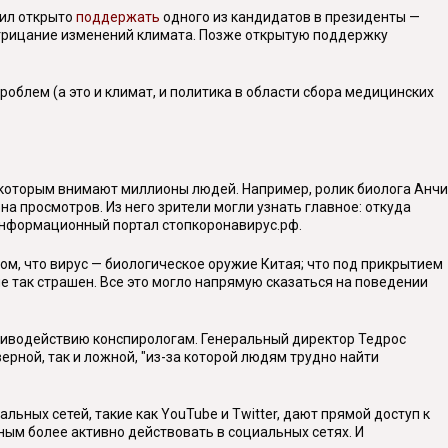
шил открыто
поддержать
одного из кандидатов в президенты —
отрицание изменений климата. Позже открытую поддержку
облем (а это и климат, и политика в области сбора медицинских
 которым внимают миллионы людей. Например, ролик биолога Анчи
на просмотров. Из него зрители могли узнать главное: откуда
й информационный портал стопкоронавирус.рф.
ом, что вирус — биологическое оружие Китая; что под прикрытием
 так страшен. Все это могло напрямую сказаться на поведении
тиводействию конспирологам. Генеральный директор Тедрос
ерной, так и ложной, "из-за которой людям трудно найти
ных сетей, такие как YouTube и Twitter, дают прямой доступ к
ым более активно действовать в социальных сетях. И