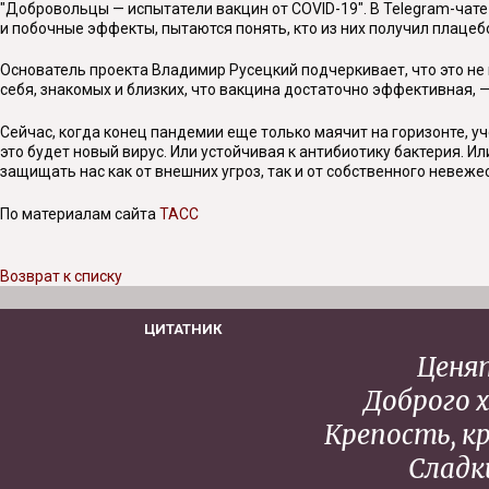
"Добровольцы — испытатели вакцин от COVID-19". В Telegram-чате
и побочные эффекты, пытаются понять, кто из них получил плацеб
Основатель проекта Владимир Русецкий подчеркивает, что это не 
себя, знакомых и близких, что вакцина достаточно эффективная,
Сейчас, когда конец пандемии еще только маячит на горизонте, 
это будет новый вирус. Или устойчивая к антибиотику бактерия. И
защищать нас как от внешних угроз, так и от собственного невеже
По материалам сайта
ТАСС
Возврат к списку
ЦИТАТНИК
Ценят
Доброго 
Крепость, к
Сладк