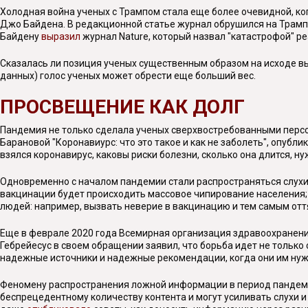
Холодная война ученых с Трампом стала еще более очевидной, ко
Джо Байдена. В редакционной статье журнал обрушился на Трампа
Байдену
выразил
журнал Nature, который назвал "катастрофой" 
Сказалась ли позиция ученых существенным образом на исходе выб
данных) голос ученых может обрести еще больший вес.
ПРОСВЕЩЕНИЕ КАК ДОЛГ
Пандемия не только сделала ученых сверхвостребованными персо
Барановой "Коронавиурс: что это такое и как не заболеть", опубл
взялся коронавирус, каковы риски болезни, сколько она длится, 
Одновременно с началом пандемии стали распространяться слухи, 
вакцинации будет происходить массовое чипирование населения; 
людей: например, вызвать неверие в вакцинацию и тем самым отт
Еще в феврале 2020 года Всемирная организация здравоохранени
Гебрейесус в своем обращении заявил, что борьба идет не только 
надежные источники и надежные рекомендации, когда они им нуж
Феномену распространения ложной информации в период пандемии 
беспрецедентному количеству контента и могут усиливать слухи 