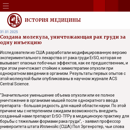
ИСТОРИЯ МЕДИЦИНЫ
31.01.2025
Создана молекула, уничтожающая рак груди за
одну инъекцию
Исследователи из США разработали модифицированную версию
экспериментального лекарства от рака груди ErSO, которая не
вызывает опасных побочных эффектов, как ее предшественник, и
при этом уничтожает стойкие к химиотерапии опухоли при
однократном введении в организм. Результаты первых опытов с
этой молекулой были опубликованы в научном журнале ACS
Central Science.
"Значительное уменьшение объема опухоли или ее полное
уничтожение в организме мышей после однократного ввода
препарата - большая редкость для нашей области науки. По этой
причине мы с нетерпением ожидаем возможность внедрить
созданный нами препарат ErSO-TFPy в медицинскую практику для
борьбы с тяжелыми формами рака груди", - заявил профессор
университета штата Иллинойс (США) Пол Эргенротер, чьи слова