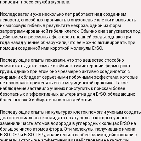
приводит пресс-служба журнала.
Исследователи уже несколько лет работают над созданием
лекарств, способных проникать в опухолевые клетки и вызывать
их массовую гибель в результате некроза, одной из форм
запрограммированной гибели клеток. Обычно она запускается под
действием агрессивных факторов внешней среды, однако три
года назад ученые обнаружили, что ее можно активировать при
помощи созданной ими короткой молекулы ErSO.
Последующие опыты показали, что это вещество способно
уничтожать даже самые стойкие к химиотерапии формы рака
груди, однако при этом оно чрезмерно активно соединяется с
жирами и обладает серьезными побочными эффектами, которые
не позволяют применять его в медицинской практике. Такое
наблюдение заставило ученых приступить к поискам более
безопасных и эффективных альтернатив для ErSO, обладающих
более высокой избирательностью действия.
Последующие опыты на культурах клеток помогли ученым создать
два потенциальных кандидата на эту роль, в которых ученые
заменили часть атомов водорода в углеродных кольцах ErSO на
большое число атомов фтора. Эти молекулы, получившие имена
ErSO-DFP и ErSO-TFPy, значительно слабее взаимодействовали с
жирами и столь же эффективно воздействовали на культуры