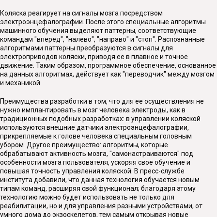
Коляска реагирует на сигналы мозга посредством
электроэнцефалографии. После этого специальные алгоритмы
машинного обучения выделяют паттерны, соответствующие
командам "вперед", "налево", "направо" и "стоп". Распознанные
алгоритмами паттерны преобразуются в сигналы для
электроприводов коляски, приводя ее в плавное и точное
движение. Таким образом, программное обеспечение, основанное
на данных алгоритмах, действует как "переводчик" между мозгом
и механикой.
Преимущества разработки в том, что для ее осуществления не
нужно имплантировать в мозг человека электроды, как в
традиционных подобных разработках: в управлении коляской
используются внешние датчики электроэнцефалографии,
прикрепляемые к голове человека специальным головным
убором. Другое преимущество: алгоритмы, которые
обрабатывают активность мозга, "самонастраиваются" под
особенности мозга пользователя, ускоряя свое обучение и
повышая точность управления коляской. В пресс-службе
института добавили, что данная технология обучается новым
типам команд, расширяя свой функционал; благодаря этому
технологию можно будет использовать не только для
реабилитации, но и для управления разными устройствами, от
умного дома до экзоскелетов, тем самым открывая новые