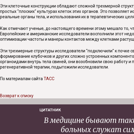
Эти клеточные конструкции обладают сложной трехмерной структ
простых "плоских" культурах клеток этих органов. Это позволяет
реальные органы тела, и использования их в терапевтических целя
Как отмечают ученые, до настоящего времени этому мешало то, ч
Европейские и американские исследователи восполнили этот недо
оптимизации частоты и манеры контактов между клетками растущ
Эти трехмерные структуры исследователи "подключили" к почке с
формирование клубочков и других сложно устроенных компонентов 
органоидами внутрь тела свиней, они возобновили свою работу и 
регенеративной терапии, подытожили исследователи.
По материалам сайта
ТАСС
Возврат к списку
ЦИТАТНИК
В медицине бывают такие
больных служат си