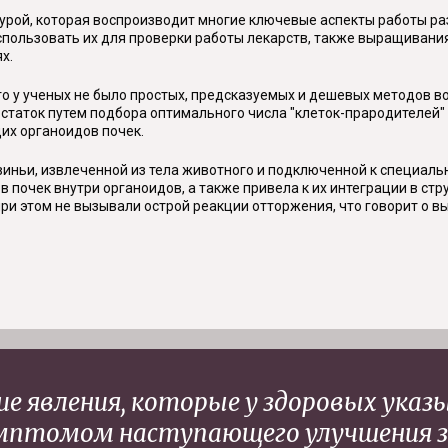
урой, которая воспроизводит многие ключевые аспекты работы ра
 использовать их для проверки работы лекарств, также выращивани
х.
то у ученых не было простых, предсказуемых и дешевых методов в
статок путем подбора оптимального числа "клеток-прародителей" 
их органоидов почек.
виньи, извлеченной из тела животного и подключенной к специал
почек внутри органоидов, а также привела к их интеграции в стру
при этом не вызывали острой реакции отторжения, что говорит о 
 явления, которые у здоровых указы
мптомом наступающего улучшения зд