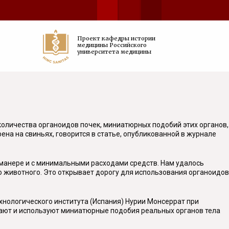
Проект кафедры истории
медицины Российского
университета медицины
оличества органоидов почек, миниатюрных подобий этих органов,
ена на свиньях, говорится в статье, опубликованной в журнале
 манере и с минимальными расходами средств. Нам удалось
ло животного. Это открывает дорогу для использования органоидов
хнологического института (Испания) Нурии Монсеррат при
вают и используют миниатюрные подобия реальных органов тела