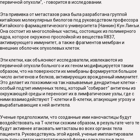
первичной опухоли", - говорится в исследовании.
Эта прививка от метастазов рака была разработана группой
китайских молекулярных биологов под руководством профессора
Китайского фармацевтического университета (Нанкин) Кун Линъи.
Она состоит из многослойных частиц, состоящих из полимерного
ядра, которое окружено прослойкой из вещества R837,
активирующего иммунитет, а также фрагментов мембран и
внешних оболочек опухолевых клеток.
Эти клетки, как объясняют исследователи, извлекаются из
первичной опухоли больного и их геном модифицируется таким
образом, что на поверхности их мембраны формируется большое
число антигенов и белков, активирующих врожденный иммунитет.
Это делает их похожими на так называемые дендритные клетки -
особый подтип иммунных телец, который "собирает" антигены из
окружающей среды и переносит их в лимфатические узлы, где с
ними взаимодействуют Т-клетки и В-клетки, атакующие угрозу и
вырабатывающие к ней антитела.
Ученые предположили, что созданные ими наночастицы будут
воздействовать на Т-клетки схожим образом, в результате чего те
будут активнее атаковать метастазы во всех органах тела
пациента. Руководствуясь этой идеей, ученые имплантировали
культуры клеток метастатической формы рака груди в тело