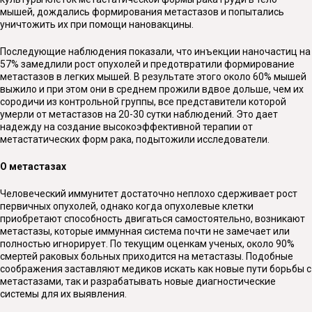
мышей, дождались формирования метастазов и попытались
уничтожить их при помощи нановакцины.
Последующие наблюдения показали, что инъекции наночастиц на
57% замедлили рост опухолей и предотвратили формирование
метастазов в легких мышей. В результате этого около 60% мышей
выжило и при этом они в среднем прожили вдвое дольше, чем их
сородичи из контрольной группы, все представители которой
умерли от метастазов на 20-30 сутки наблюдений. Это дает
надежду на создание высокоэффективной терапии от
метастатических форм рака, подытожили исследователи.
О метастазах
Человеческий иммунитет достаточно неплохо сдерживает рост
первичных опухолей, однако когда опухолевые клетки
приобретают способность двигаться самостоятельно, возникают
метастазы, которые иммунная система почти не замечает или
полностью игнорирует. По текущим оценкам ученых, около 90%
смертей раковых больных приходится на метастазы. Подобные
соображения заставляют медиков искать как новые пути борьбы с
метастазами, так и разрабатывать новые диагностические
системы для их выявления.