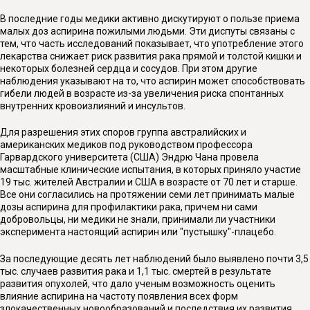
В последние годы медики активно дискутируют о пользе приема
малых доз аспирина пожилыми людьми. Эти диспуты связаны с
тем, что часть исследований показывает, что употребление этого
лекарства снижает риск развития рака прямой и толстой кишки и
некоторых болезней сердца и сосудов. При этом другие
наблюдения указывают на то, что аспирин может способствовать
гибели людей в возрасте из-за увеличения риска спонтанных
внутренних кровоизлияний и инсультов.
Для разрешения этих споров группа австралийских и
американских медиков под руководством профессора
Гарвардского университета (США) Эндрю Чана провела
масштабные клинические испытания, в которых приняло участие
19 тыс. жителей Австралии и США в возрасте от 70 лет и старше.
Все они согласились на протяжении семи лет принимать малые
дозы аспирина для профилактики рака, причем ни сами
добровольцы, ни медики не знали, принимали ли участники
эксперимента настоящий аспирин или "пустышку"-плацебо.
За последующие десять лет наблюдений было выявлено почти 3,5
тыс. случаев развития рака и 1,1 тыс. смертей в результате
развития опухолей, что дало ученым возможность оценить
влияние аспирина на частоту появления всех форм
злокачественных новообразований и последствия их развития.