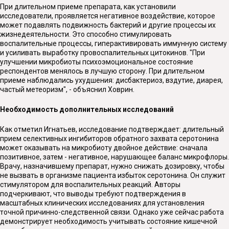
При длительном приеме препарата, как установили
исследователи, проявляется негативное воздействие, которое
может подавлять подвижность бактерий и другие процессы их
жизнедеятельности. Это способно стимулировать
воспалительные процессы, гиперактивировать иммунную систему
и усиливать выработку провоспалительных цитокинов. "При
улучшении микробиоты психоэмоциональное состояние
респондентов менялось в лучшую сторону. При длительном
приеме наблюдались ухудшения: дисбактериоз, вздутие, диарея,
частый метеоризм", - объяснил Ховрин.
Необходимость дополнительных исследований
Как отметил Игнатьев, исследование подтверждает: длительный
прием селективных ингибиторов обратного захвата серотонина
может оказывать на микробиоту двойное действие: сначала
позитивное, затем - негативное, нарушающее баланс микрофлоры.
Врачу, назначившему препарат, нужно снижать дозировку, чтобы
не вызвать в организме пациента избыток серотонина. Он служит
стимулятором для воспалительных реакций. Авторы
подчеркивают, что выводы требуют подтверждения в
масштабных клинических исследованиях для установления
точной причинно-следственной связи. Однако уже сейчас работа
демонстрирует необходимость учитывать состояние кишечной