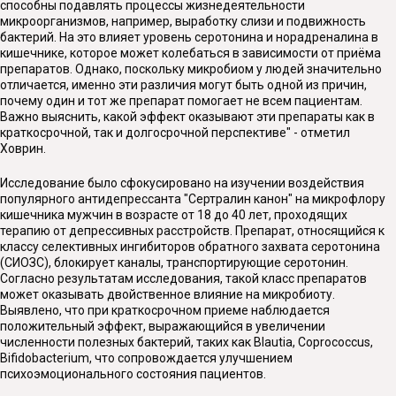
способны подавлять процессы жизнедеятельности
микроорганизмов, например, выработку слизи и подвижность
бактерий. На это влияет уровень серотонина и норадреналина в
кишечнике, которое может колебаться в зависимости от приёма
препаратов. Однако, поскольку микробиом у людей значительно
отличается, именно эти различия могут быть одной из причин,
почему один и тот же препарат помогает не всем пациентам.
Важно выяснить, какой эффект оказывают эти препараты как в
краткосрочной, так и долгосрочной перспективе" - отметил
Ховрин.
Исследование было сфокусировано на изучении воздействия
популярного антидепрессанта "Сертралин канон" на микрофлору
кишечника мужчин в возрасте от 18 до 40 лет, проходящих
терапию от депрессивных расстройств. Препарат, относящийся к
классу селективных ингибиторов обратного захвата серотонина
(СИОЗС), блокирует каналы, транспортирующие серотонин.
Согласно результатам исследования, такой класс препаратов
может оказывать двойственное влияние на микробиоту.
Выявлено, что при краткосрочном приеме наблюдается
положительный эффект, выражающийся в увеличении
численности полезных бактерий, таких как Blautia, Coprococcus,
Bifidobacterium, что сопровождается улучшением
психоэмоционального состояния пациентов.