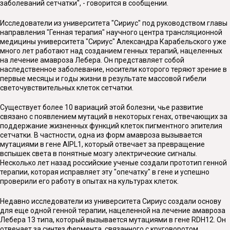
заболеваний сетчатки", - говорится в сообщении.
Исследователи из университета "Сириус" под руководством главы
направления "Генная терапия" научного центра трансляционной
медицины университета "Сириус" Александра Карабельского уже
много лет работают над созданием генных терапий, нацеленных
на лечение амавроза Лебера. Он представляет собой
наследственное заболевание, носители которого теряют зрение в
первые месяцы и годы жизни в результате массовой гибели
светочувствительных клеток сетчатки.
Существует более 10 вариаций этой болезни, чье развитие
связано с появлением мутаций в некоторых генах, отвечающих за
поддержание жизненных функций клеток пигментного эпителия
сетчатки. В частности, одна из форм амавроза вызывается
мутациями в гене AIPL1, который отвечает за превращение
вспышек света в понятные мозгу электрические сигналы.
Несколько лет назад российские ученые создали прототип генной
терапии, которая исправляет эту "опечатку" в гене и успешно
проверили его работу в опытах на культурах клеток.
Недавно исследователи из университета Сириус создали основу
для еще одной генной терапии, нацеленной на лечение амавроза
Лебера 13 типа, который вызывается мутациями в гене RDH12. Он
отвечает за синтез фермента, связанного с круговоротом