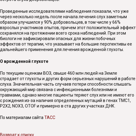
Проведенные исследователями наблюдения показали, что уже
через несколько недель после начала лечения слух заметным
образом улучшился у 90% добровольцев, в том числе у 66%
взрослых участников опытов, причем этот положительный эффект
сохранялся на протяжении всего срока наблюдений. При этом
биологи не зафиксировали опасных для жизни побочных
эффектов от терапии, что указывает на большие перспективы ее
дальнейшего применения для лечения врожденной глухоты.
О врожденной глухоте
По текущим оценкам ВОЗ, свыше 460 млн людей на Земле
страдает от глухоты и других форм серьезных нарушений в работе
слуха. Значительная часть случаев потери способности слышать
окружающий мир связана с инфекционными болезнями и
травмами, однако многие пациенты теряют слух или не имеют его
с рождения из-за наличия определенных мутаций в генах TMC1,
P2X2, NOX3, OTOF и примерно в ста других участках ДНК.
По материалам сайта
ТАСС
Возврат к списку