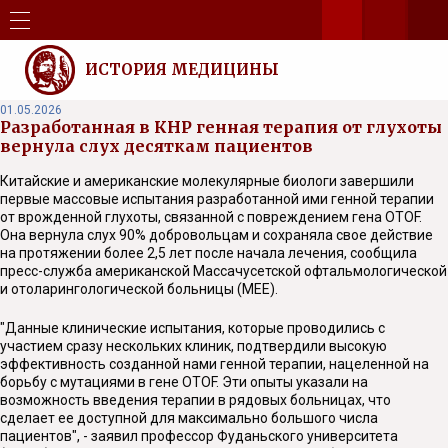
ИСТОРИЯ МЕДИЦИНЫ
01.05.2026
Разработанная в КНР генная терапия от глухоты
вернула слух десяткам пациентов
Китайские и американские молекулярные биологи завершили
первые массовые испытания разработанной ими генной терапии
от врожденной глухоты, связанной с повреждением гена OTOF.
Она вернула слух 90% добровольцам и сохраняла свое действие
на протяжении более 2,5 лет после начала лечения, сообщила
пресс-служба американской Массачусетской офтальмологической
и отоларингологической больницы (MEE).
"Данные клинические испытания, которые проводились с
участием сразу нескольких клиник, подтвердили высокую
эффективность созданной нами генной терапии, нацеленной на
борьбу с мутациями в гене OTOF. Эти опыты указали на
возможность введения терапии в рядовых больницах, что
сделает ее доступной для максимально большого числа
пациентов", - заявил профессор Фуданьского университета