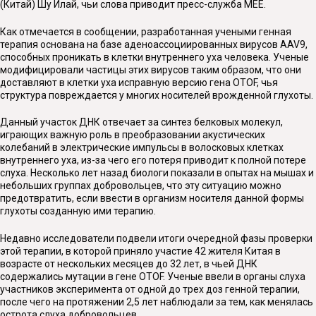
(Китай) Шу Илай, чьи слова приводит пресс-служба MEE.
Как отмечается в сообщении, разработанная учеными генная
терапия основана на базе аденоассоциированных вирусов AAV9,
способных проникать в клетки внутреннего уха человека. Ученые
модифицировали частицы этих вирусов таким образом, что они
доставляют в клетки уха исправную версию гена OTOF, чья
структура повреждается у многих носителей врожденной глухоты.
Данный участок ДНК отвечает за синтез белковых молекул,
играющих важную роль в преобразовании акустических
колебаний в электрические импульсы в волосковых клетках
внутреннего уха, из-за чего его потеря приводит к полной потере
слуха. Несколько лет назад биологи показали в опытах на мышах и
небольших группах добровольцев, что эту ситуацию можно
предотвратить, если ввести в организм носителя данной формы
глухоты созданную ими терапию.
Недавно исследователи подвели итоги очередной фазы проверки
этой терапии, в которой приняло участие 42 жителя Китая в
возрасте от нескольких месяцев до 32 лет, в чьей ДНК
содержались мутации в гене OTOF. Ученые ввели в органы слуха
участников эксперимента от одной до трех доз генной терапии,
после чего на протяжении 2,5 лет наблюдали за тем, как менялась
острота слуха добровольцев.