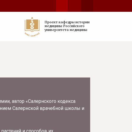
Проект кафедры истории
медицины Российского
университета медицины
имии, автор «Салернского кодекса
нием Салернской врачебной школы и
 растений и способов их