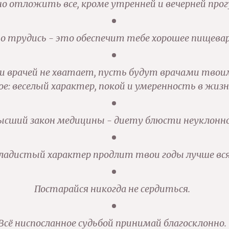
 отложить все, кроме утренней и вечерней прог
но трудись - это обеспечит тебе хорошее пищевар
и врачей не хватает, пусть будут врачами тво
ое: веселый характер, покой и умеренность в жизн
ысший закон медицины - диету блюсти неуклонно
ладистый характер продлит твои годы лучше вся
Постарайся никогда не сердиться.
Всё ниспосланное судьбой принимай благосклонно.