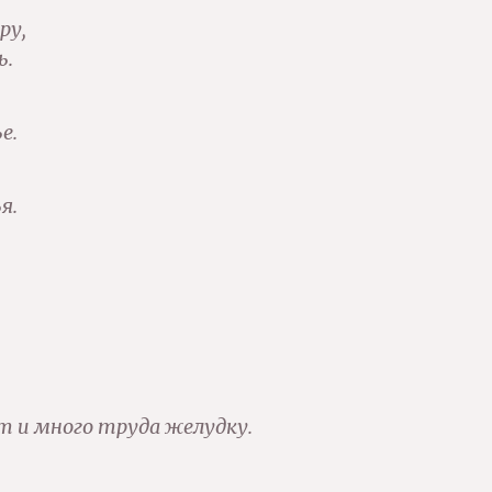
ру,
ь.
е.
я.
т и много труда желудку.