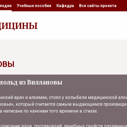
педия
Учебные пособия
Кафедра
Все сайты проекта
ДИЦИНЫ
ОВЫ
нольд из Виллановы
анский врач и алхимик, стоял у колыбели медицинской алх
ровья», который считается самым выдающимся произведе
 написана по канонам того времени в стихах.
 описание ядов, противоядий, лечебных свойств различных