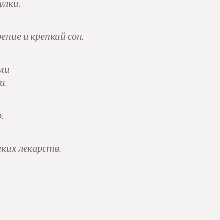
улки.
ение и крепкий сон.
ими
и.
.
ких лекарств.