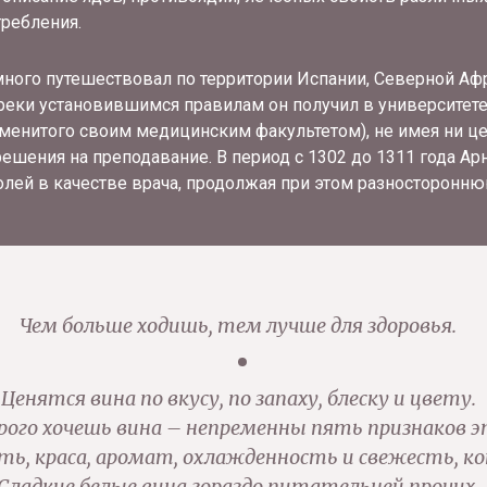
требления.
много путешествовал по территории Испании, Северной Афр
реки установившимся правилам он получил в университе
аменитого своим медицинским факультетом), не имея ни це
ешения на преподавание. В период с 1302 до 1311 года Ар
олей в качестве врача, продолжая при этом разносторонню
Чем больше ходишь, тем лучше для здоровья.
Ценятся вина по вкусу, по запаху, блеску и цвету.
рого хочешь вина – непременны пять признаков э
ть, краса, аромат, охлажденность и свежесть, ко
Сладкие белые вина гораздо питательней прочих.