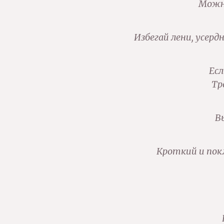
Можно
Избегай лени, усерд
Есл
Тр
В
Кроткий и пок