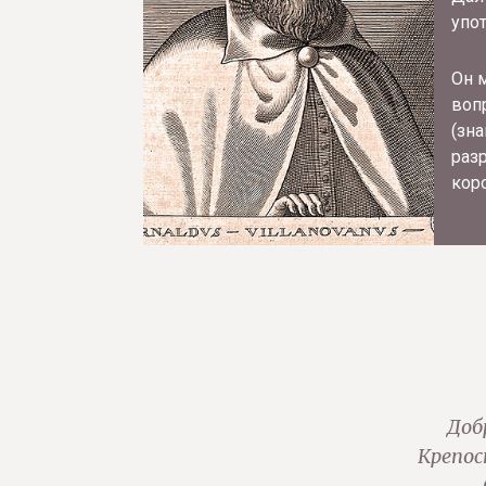
упо
Он 
воп
(зн
разр
кор
Доб
Крепос