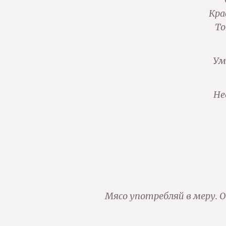
Кра
То
Ум
Не
Мясо употребляй в меру. 