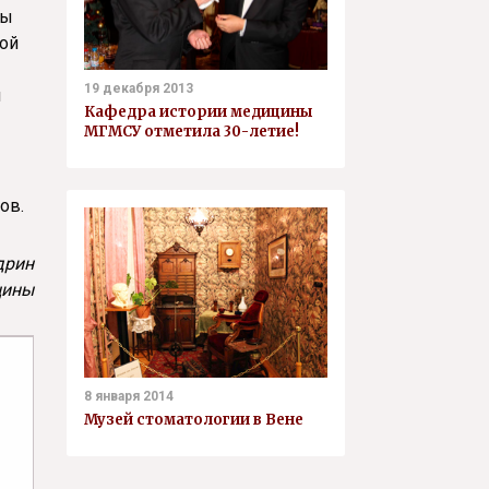
ны
ной
19 декабря 2013
и
Кафедра истории медицины
МГМСУ отметила 30-летие!
сов.
дрин
цины
8 января 2014
Музей стоматологии в Вене