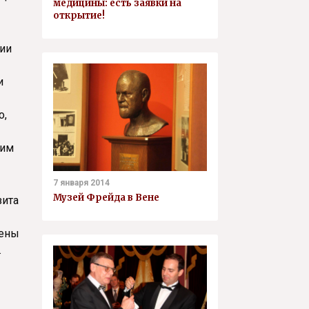
медицины: есть заявки на
открытие!
сии
и
о,
тим
7 января 2014
Музей Фрейда в Вене
зита
лены
.