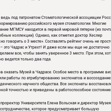
, ведь под патронатом Стоматологической ассоциации Рос
формированию российского музея стоматологии. Многие
ание МГМСУ находится в первой мировой пятерке (из почт
ные коллекции). Однако, как отметил доктор Хеслер
о говорить о 3 месте». Составлять рейтинг очень не прост
– это Чадрас и Утрехт! И даже если мы еще не достаточно
лаем все, чтобы занять уверенное 3 место. При этом, хо
но ведется только два года.
 оказать Музей в Чадрасе. Особое место в программе ви
или работы по атрибутированию экспонатов и воссоздание
уденческого научного общества. Все экспонаты восстанов
окой точностью и приведены в работоспособное состояние
 проректор Университета Елена Вольская и директор Музея
 сотрудничестве, которое предусматривает большую