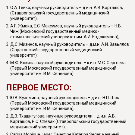
О.А. Гейко, научный руководитель – д.и.н. А.В. Карташов,
(Ставропольский государственный медицинский
университет);
А.Г. Жмака, Е.С. Максимов, научный руководитель – Н.В.
Чиж (Московский государственный медико-
стоматологический университет им. А.И. Евдокимова);
Д.С. Мизинов, научный руководитель – д.м.н. А.И. Завьялов
(Саратовский государственный медицинский
университет);
М.Ю. Кокина, научный руководитель – к.и.н. М.С. Сергеева
(Первый Московский государственный медицинский
университет им. И.М. Сеченова)
ПЕРВОЕ МЕСТО:
Ю.В. Кузьмина, научный руководитель – д.и.н. Н.П. Шок
(Первый Московский государственный медицинский
университет им. И.М. Сеченова);
Д.З. Тхашигугова, научные руководители – д.и.н. А.В.
Карташов, Р.С. Спевак (Ставропольский государственный
медицинский университет);
Carina Monique Jäger, Celestine Katarina Seger, научный