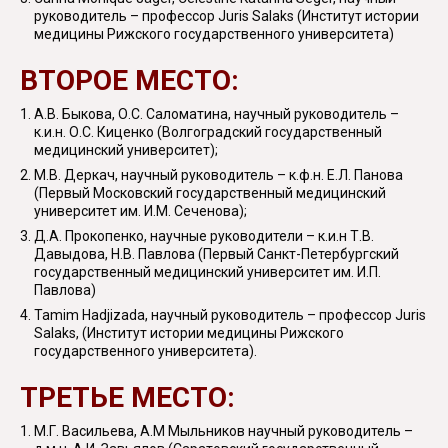
руководитель – профессор Juris Salaks (Институт истории
медицины Рижского государственного университета)
ВТОРОЕ МЕСТО:
А.В. Быкова, О.С. Саломатина, научный руководитель –
к.и.н. О.С. Киценко (Волгоградский государственный
медицинский университет);
М.В. Деркач, научный руководитель – к.ф.н. Е.Л. Панова
(Первый Московский государственный медицинский
университет им. И.М. Сеченова);
Д.А. Прокопенко, научные руководители – к.и.н Т.В.
Давыдова, Н.В. Павлова (Первый Санкт-Петербургский
государственный медицинский университет им. И.П.
Павлова)
Tamim Hadjizada, научный руководитель – профессор Juris
Salaks, (Институт истории медицины Рижского
государственного университета).
ТРЕТЬЕ МЕСТО:
М.Г. Васильева, А.М Мыльников научный руководитель –