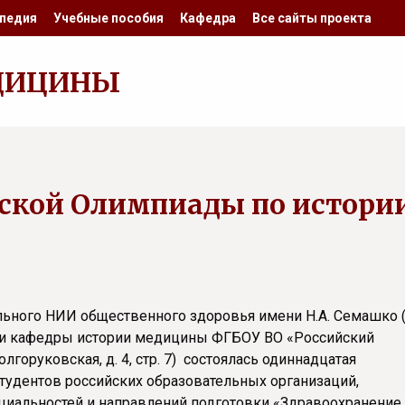
педия
Учебные пособия
Кафедра
Все сайты проекта
ДИЦИНЫ
йской Олимпиады по истори
ального НИИ общественного здоровья имени Н.А. Семашко (
. 1) и кафедры истории медицины ФГБОУ ВО «Российский
лгоруковская, д. 4, стр. 7) состоялась одиннадцатая
тудентов российских образовательных организаций,
иальностей и направлений подготовки «Здравоохранение