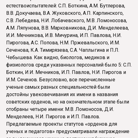
естествоиспытателей: С.П. Боткина, А.М. Бутлерова,
В.В. Докучаева, В.А. Жуковского, А.П. Карпинского,
С.В. Лебедева, Н.И. Лобачевского, М.В. Ломоносова,
А.М. Ляпунова, В.В. Марковникова, Д.И. Менделеева,
И.И. Мечникова, И.В. Мичурина, И.П. Павлова, Н.И.
Пирогова, А.С. Попова, Н.М. Пржевальского, И.М.
Сеченова, К.А. Тимирязева, С.А. Чаплыгина и П.Л.
Чебышева. Как видно, биологов, медиков и
физиологов среди указанных персоналий было 5: С.П.
Боткин, И.И. Мечников, И.П. Павлов, Н.И. Пирогов и
И.М. Сеченов. Безусловно, все перечисленные
ученые самых разных специальностей были
достойны увековечивания их имени в названия
советских орденов, но на окончательном этапе были
отобраны четыре имени: М.В. Ломоносов, Д.И.
Менделеев, Н.И. Пирогов и И.П. Павлов.
Предлагаемые проекты статутов «орденов для
ученых и педагогов» предусматривали награждение