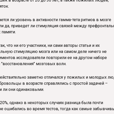
ек в возрасте от 20 до 30 лет, а также пожилых людей,
яток.
ется ли уровень в активности гамма-тета ритмов в мозге
ли да, приведет ли стимуляция связей между префронталь
 памяти.
, что ни его участники, ни сами авторы статьи и их
альную стимуляцию мозга или на самом деле ничего не
иментов исследователи повторили ее на другом наборе
 "восстановления" мозговых волн.
 действительно заметно отличался у пожилых и молодых лю
обровольцы в возрасте справлялись с простой задачей –
и ли они одинаковыми.
20%, однако в некоторых случаях разница была почти
е ошибались во время тестов, тогда как самые забывчив