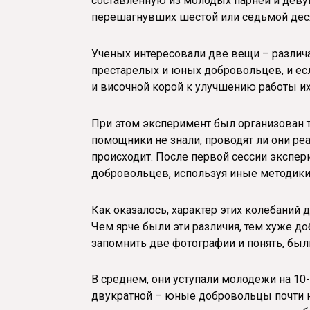
составленную из молодых парней и девуш
перешагнувших шестой или седьмой дес
Ученых интересовали две вещи – различа
престарелых и юных добровольцев, и ес
и височной корой к улучшению работы их
При этом эксперимент был организован так
помощники не знали, проводят ли они ре
происходит. После первой сессии экспер
добровольцев, используя иные методики
Как оказалось, характер этих колебаний
Чем ярче были эти различия, тем хуже д
запомнить две фотографии и понять, был
В среднем, они уступали молодежи на 10-
двукратной – юные добровольцы почти н