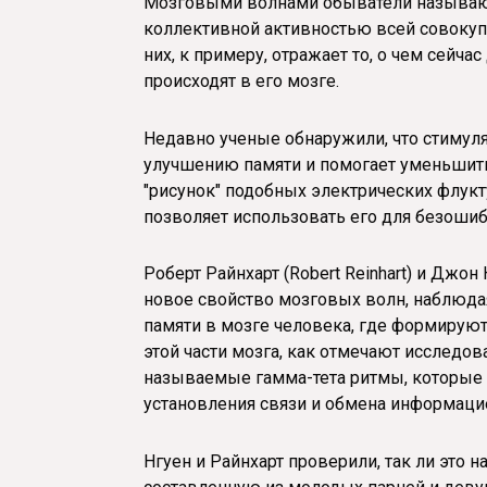
Мозговыми волнами обыватели называют
коллективной активностью всей совокупн
них, к примеру, отражает то, о чем сейча
происходят в его мозге.
Недавно ученые обнаружили, что стимул
улучшению памяти и помогает уменьшить
"рисунок" подобных электрических флукт
позволяет использовать его для безошиб
Роберт Райнхарт (Robert Reinhart) и Джон
новое свойство мозговых волн, наблюдая 
памяти в мозге человека, где формирую
этой части мозга, как отмечают исследов
называемые гамма-тета ритмы, которые 
установления связи и обмена информацие
Нгуен и Райнхарт проверили, так ли это 