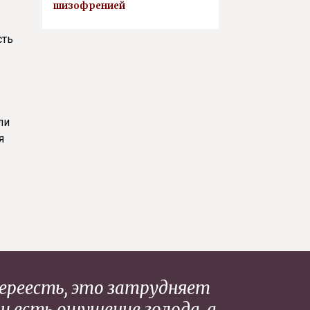
шизофренией
сть
ли
я
переесть, это затрудняет
 есть ощущение голода, а