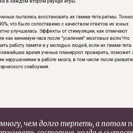
ки в каждом втором раунде игры.
 ученые пытались восстановить их гамма-тета ритмы. Точно
90%, что было сопоставимо с качеством ответов их юных
метно улучшалась. Эффекты от стимуляции, как отмечают
ии как минимум часа после "усиления" мозговых волн.Что
шить работу памяти и у молодых людей, если их гамма-тета
В ближайшее время ученые планируют проверить, поможет 
 нарушениями в работе мозга, в том числе после развити
арческого слабоумия.
емногу, чем долго терпеть, а потом 
ерживать состояние, когда в сытости