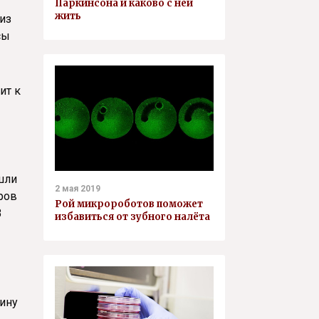
Паркинсона и каково с ней
жить
из
сы
ит к
ашли
2 мая 2019
ров
Рой микророботов поможет
В
избавиться от зубного налёта
вину