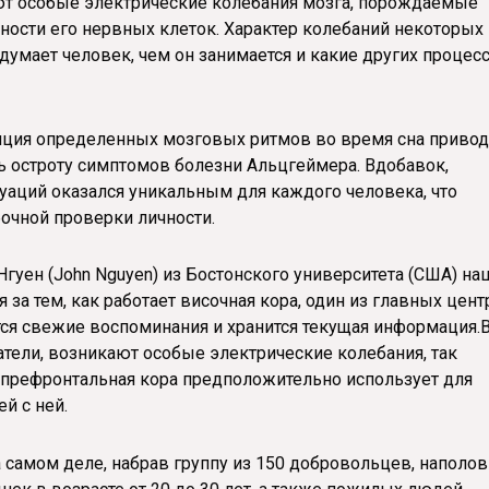
 особые электрические колебания мозга, порождаемые
ости его нервных клеток. Характер колебаний некоторых 
с думает человек, чем он занимается и какие других процес
яция определенных мозговых ритмов во время сна привод
 остроту симптомов болезни Альцгеймера. Вдобавок,
уаций оказался уникальным для каждого человека, что
очной проверки личности.
 Нгуен (John Nguyen) из Бостонского университета (США) н
за тем, как работает височная кора, один из главных цент
тся свежие воспоминания и хранится текущая информация.
атели, возникают особые электрические колебания, так
префронтальная кора предположительно использует для
й с ней.
на самом деле, набрав группу из 150 добровольцев, наполо