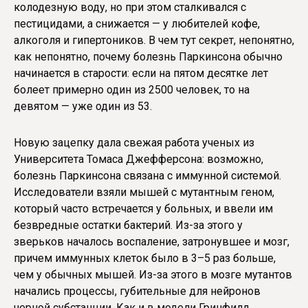
колодезную воду, но при этом сталкивался с
пестицидами, а снижается — у любителей кофе,
алкоголя и гипертоников. В чем тут секрет, непонятно,
как непонятно, почему болезнь Паркинсона обычно
начинается в старости: если на пятом десятке лет
болеет примерно один из 2500 человек, то на
девятом — уже один из 53.
Новую зацепку дала свежая работа ученых из
Университета Томаса Джефферсона: возможно,
болезнь Паркинсона связана с иммунной системой.
Исследователи взяли мышей с мутантным геном,
который часто встречается у больных, и ввели им
безвредные остатки бактерий. Из-за этого у
зверьков началось воспаление, затронувшее и мозг,
причем иммунных клеток было в 3–5 раз больше,
чем у обычных мышей. Из-за этого в мозге мутантов
начались процессы, губительные для нейронов
черной субстанции. Как и в модели Гринфилд,