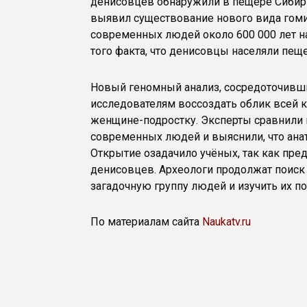
денисовцев обнаружили в пещере Сибири
выявил существование нового вида гомин
современных людей около 600 000 лет на
того факта, что денисовцы населяли пеще
Новый геномный анализ, сосредоточивши
исследователям воссоздать облик всей к
женщине-подростку. Эксперты сравнили 
современных людей и выяснили, что ана
Открытие озадачило учёных, так как пр
денисовцев. Археологи продолжат поиск 
загадочную группу людей и изучить их п
По материалам сайта
Naukatv.ru