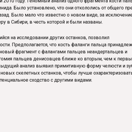
 2010 году. Геномный анализ одного фрагмента кости пал
ида. Было установлено, что они откололись от общего пр
зад. Было мало что известно о новом виде, за исключени
ру в Сибири, в честь которой и были названы.
йся на исследовании других останков, позволил
ости. Предполагается, что кость фаланги пальца принадле
новый фрагмент с фалангами пальцев неандертальцев и
томия пальцев денисовцев ближе ко вторым, чем к первы
едыдущий анализ выявил примитивную форму челюсти и зу
новых скелетных останков, чтобы лучше охарактеризовать
отенциальное сходство с другими видами.