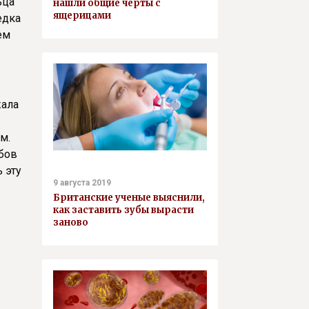
ьца
нашли общие черты с
ящерицами
едка
ем
жала
м.
бов
 эту
9 августа 2019
Британские ученые выяснили,
как заставить зубы вырасти
заново