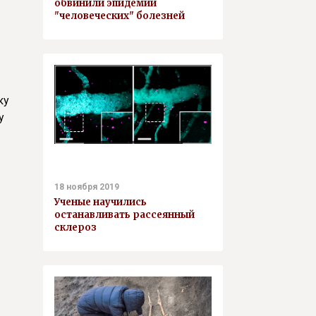
обвинили эпидемии
"человеческих" болезней
ку
у
18 ноября 2019
Ученые научились
останавливать рассеянный
склероз