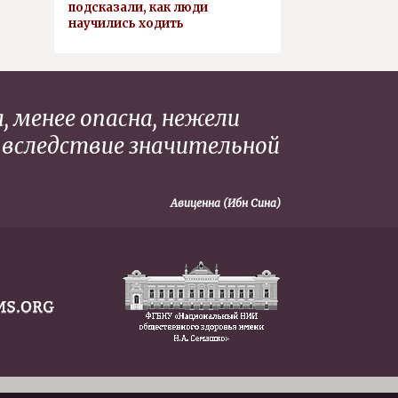
подсказали, как люди
научились ходить
, менее опасна, нежели
 вследствие значительной
Авиценна (Ибн Сина)