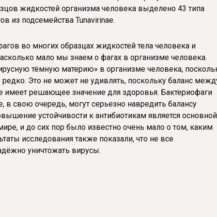
азцов жидкостей организма человека выделено 43 типа
в из подсемейства Tunavirinae.
фагов во многих образцах жидкостей тела человека и
асколько мало мы знаем о фагах в организме человека.
ирусную тёмную материю» в организме человека, посколь
 редко. Это не может не удивлять, поскольку баланс межд
е имеет решающее значение для здоровья. Бактериофаги
, в свою очередь, могут серьезно навредить балансу
овышение устойчивости к антибиотикам является основной
ире, и до сих пор было известно очень мало о том, каким
ьтаты исследования также показали, что не все
дёжно уничтожать вирусы.