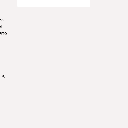
из
ры
 что
ов,