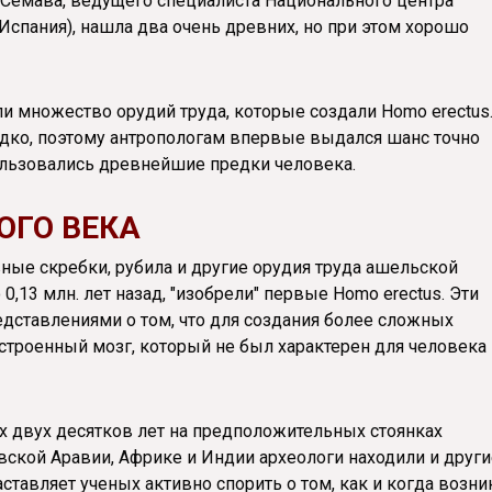
Семава, ведущего специалиста Национального центра
Испания), нашла два очень древних, но при этом хорошо
 множество орудий труда, которые создали Homo erectus
едко, поэтому антропологам впервые выдался шанс точно
ользовались древнейшие предки человека.
ОГО ВЕКА
вные скребки, рубила и другие орудия труда ашельской
 0,13 млн. лет назад, "изобрели" первые Homo erectus. Эти
дставлениями о том, что для создания более сложных
строенный мозг, который не был характерен для человека
их двух десятков лет на предположительных стоянках
ской Аравии, Африке и Индии археологи находили и други
ставляет ученых активно спорить о том, как и когда возни