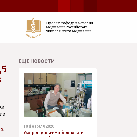
Проект кафедры истории
медицины Российского
университета медицины
ЕЩЕ НОВОСТИ
,5
s
ки
ели
10 февраля 2020
es
.
Умер лауреат Нобелевской