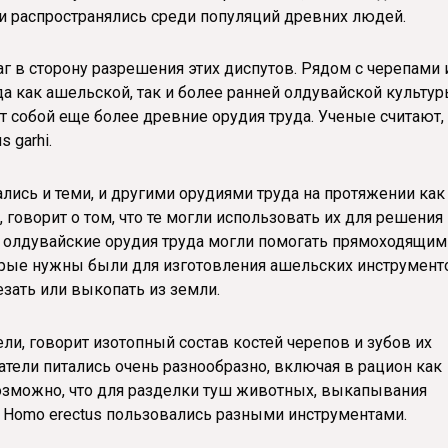
ни распространялись среди популяций древних людей.
г в сторону разрешения этих диспутов. Рядом с черепами 
а как ашельской, так и более ранней олдувайской культу
ют собой еще более древние орудия труда. Ученые считают,
 garhi.
ались и теми, и другими орудиями труда на протяжении как
 говорит о том, что те могли использовать их для решения
ые олдувайские орудия труда могли помогать прямоходящим
рые нужны были для изготовления ашельских инструмент
езать или выкопать из земли.
ели, говорит изотопный состав костей черепов и зубов их
датели питались очень разнообразно, включая в рацион как
возможно, что для разделки туш животных, выкапывания
 Homo erectus пользовались разными инструментами.