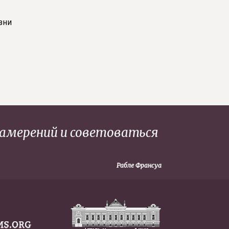
зни
намерений и советоваться
Рабле Франсуа