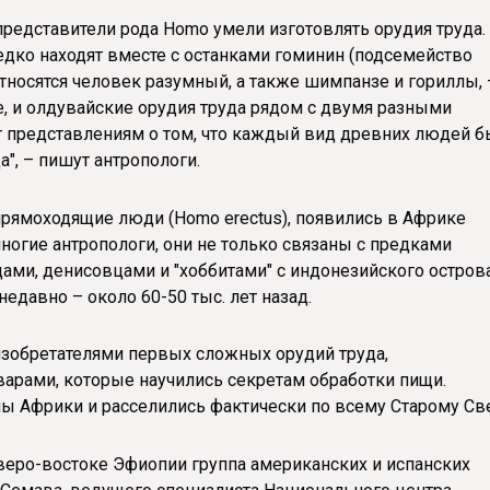
 представители рода Homo умели изготовлять орудия труда.
едко находят вместе с останками гоминин (подсемейство
тносятся человек разумный, а также шимпанзе и гориллы, 
, и олдувайские орудия труда рядом с двумя разными
т представлениям о том, что каждый вид древних людей 
а", – пишут антропологи.
рямоходящие люди (Homo erectus), появились в Африке
многие антропологи, они не только связаны с предками
ами, денисовцами и "хоббитами" с индонезийского остров
едавно – около 60-50 тыс. лет назад.
зобретателями первых сложных орудий труда,
арами, которые научились секретам обработки пищи.
ы Африки и расселились фактически по всему Старому Све
веро-востоке Эфиопии группа американских и испанских