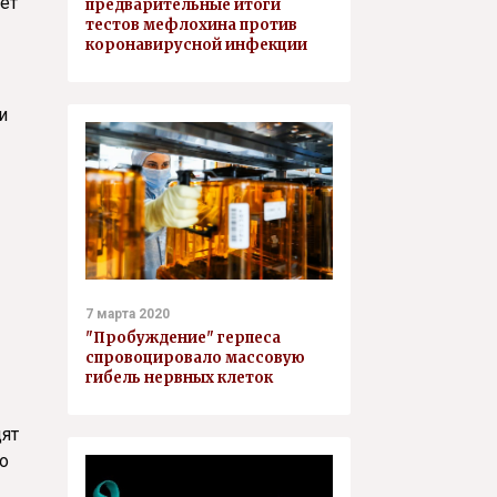
ет
предварительные итоги
тестов мефлохина против
коронавирусной инфекции
и
7 марта 2020
"Пробуждение" герпеса
спровоцировало массовую
гибель нервных клеток
дят
о