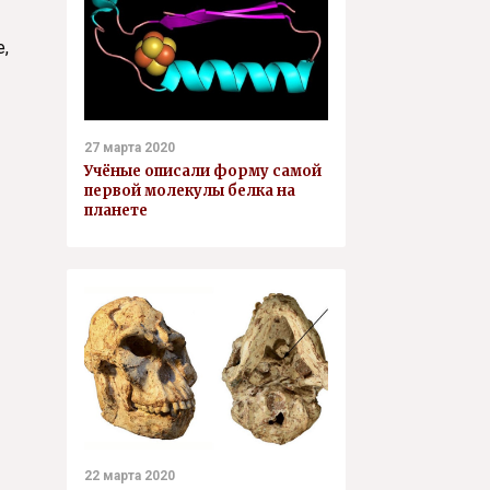
,
27 марта 2020
Учёные описали форму самой
первой молекулы белка на
планете
22 марта 2020