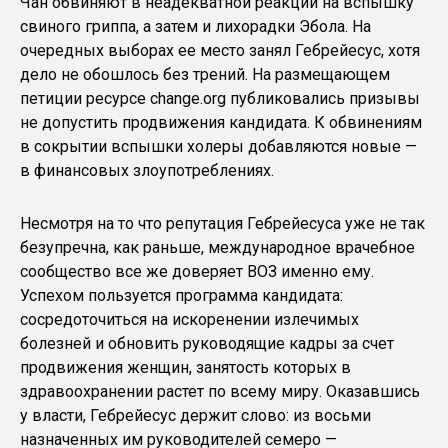
Чан обвиняют в неадекватной реакции на вспышку
свиного гриппа, а затем и лихорадки Эбола. На
очередных выборах ее место занял Гебрейесус, хотя
дело не обошлось без трений. На размещающем
петиции ресурсе change.org публиковались призывы
не допустить продвижения кандидата. К обвинениям
в сокрытии вспышки холеры добавляются новые —
в финансовых злоупотреблениях.
Несмотря на то что репутация Гебрейесуса уже не так
безупречна, как раньше, международное врачебное
сообщество все же доверяет ВОЗ именно ему.
Успехом пользуется программа кандидата:
сосредоточиться на искоренении излечимых
болезней и обновить руководящие кадры за счет
продвижения женщин, занятость которых в
здравоохранении растет по всему миру. Оказавшись
у власти, Гебрейесус держит слово: из восьми
назначенных им руководителей семеро —