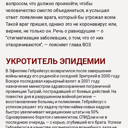
вопросом, что должно произойти, чтобы
человечество смогло объединиться, и услышал
ответ: появление врага, который бы угрожал всем.
Такой враг пришел, однако это не коронавирус или,
вернее, не только он. Речь о равнодушии — о
"стигматизации заболевших, о том, что от них
отворачиваются", — поясняет глава ВОЗ.
УКРОТИТЕЛЬ ЭПИДЕМИИ
В Эфиопию Гебрейесус возвратился после завершения
войны между его родиной и соседней Эритреей в 2000 году.
Вскоре последовал карьерный взлет: в 2001 году
назначение министром здравоохранения пограничной
провинции Тыграй, пострадавшей от боевых действий. На
повестке дня в разрушенном войной регионе —
восстановление больниц и поликлиник. Гебрейесус с
успехом решает эту задачу путем найма новых кадров:
быстро увеличивает медицинские штаты на 50%.
Одновременно борется с менингитом, СПИДом и не в
последнюю очередь — с корью, сгубившей его брата. Успехи
Гебрейесуса в качестве организатора врачебного дела не