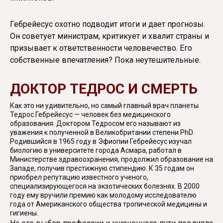
Гебрейесус охотно подводит итоги и дает прогнозы.
Он советует министрам, критикует и хвалит страны и
призывает к ответственности человечество. Его
собственные впечатления? Пока неутешительные.
ДОКТОР ТЕДРОС И СМЕРТЬ
Как это ни удивительно, но самый главный врач планеты
Тедрос Гебрейесус — человек без медицинского
образования. Доктором Тедросом его называют из
уважения к полученной в Великобритании степени PhD.
Родившийся в 1965 году в Эфиопии Гебрейесус изучал
биологию в университете города Асмара, работал в
Министерстве здравоохранения, продолжил образование на
Западе, получив престижную стипендию. К 35 годам он
приобрел репутацию известного ученого,
специализирующегося на экзотических болезнях. В 2000
году ему вручили премию как молодому исследователю
года от Американского общества тропической медицины и
гигиены.