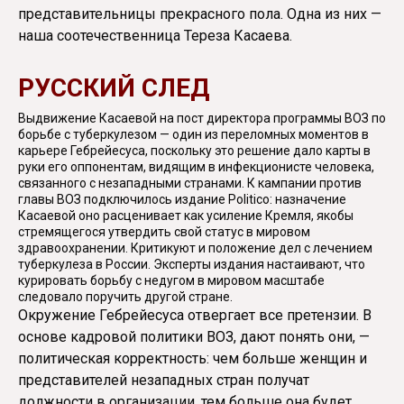
представительницы прекрасного пола. Одна из них —
наша соотечественница Тереза Касаева.
РУССКИЙ СЛЕД
Выдвижение Касаевой на пост директора программы ВОЗ по
борьбе с туберкулезом — один из переломных моментов в
карьере Гебрейесуса, поскольку это решение дало карты в
руки его оппонентам, видящим в инфекционисте человека,
связанного с незападными странами. К кампании против
главы ВОЗ подключилось издание Politico: назначение
Касаевой оно расценивает как усиление Кремля, якобы
стремящегося утвердить свой статус в мировом
здравоохранении. Критикуют и положение дел с лечением
туберкулеза в России. Эксперты издания настаивают, что
курировать борьбу с недугом в мировом масштабе
следовало поручить другой стране.
Окружение Гебрейесуса отвергает все претензии. В
основе кадровой политики ВОЗ, дают понять они, —
политическая корректность: чем больше женщин и
представителей незападных стран получат
должности в организации, тем больше она будет