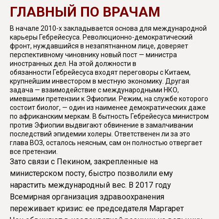
ГЛАВНЫЙ ПО ВРАЧАМ
В начале 2010-х закладывается основа для международной
карьеры Гебрейесуса. Революционно-демократический
фронт, нуждавшийся в незапятнанном лице, доверяет
перспективному чиновнику новый пост — министра
иностранных дел. На этой должности в
обязанности Гебрейесуса входят переговоры с Китаем,
крупнейшим инвестором в местную экономику. Другая
задача — взаимодействие с международными НКО,
имевшими претензии к Эфиопии. Режим, на службе которого
состоит биолог, — один из наименее демократических даже
по африканским меркам. В бытность Гебрейесуса министром
против Эфиопии выдвигают обвинение в замалчивании
последствий эпидемии холеры. Ответственен ли за это
глава ВОЗ, осталось неясным, сам он полностью отвергает
все претензии.
Зато связи с Пекином, закрепленные на
министерском посту, быстро позволили ему
нарастить международный вес. В 2017 году
Всемирная организация здравоохранения
переживает кризис: ее председателя Маргарет