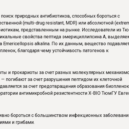
 поиск природных антибиотиков, способных бороться с
енной (multi-drug resistant, MDR) или абсолютной (extre
тибиотикам, представленным на рынке. Исследователи из Т
икальные свойства пептида эмерициллипсина А, выделяе
Emericellopsis alkalina. По их данным, вещество подавляет
пленок, благодаря чему устойчивость патогенов к
оты и прокариоты за счет разных молекулярных механизмо
— погибают за счет разрушения пептидом их клеточной
давляется за счет предотвращения образования биопленок
оратории антимикробной резистентности X-BIO ТюмГУ Евге
ивно бороться с большинством инфекционных заболевани
иями и грибами.