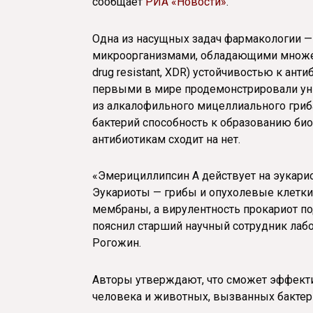
сообщает
РИА «Новости»
.
Одна из насущных задач фармакологии —
микроорганизмами, обладающими множеств
drug resistant, XDR) устойчивостью к ан
первыми в мире продемонстрировали ун
из алкалофильного мицеллиального гриба 
бактерий способность к образованию био
антибиотикам сходит на нет.
«Эмерициллипсин А действует на эукари
Эукариоты — грибы и опухолевые клетки 
мембраны, а вирулентность прокариот по
пояснил старший научный сотрудник лаб
Рогожин.
Авторы утверждают, что сможет эффект
человека и животных, вызванных бактер