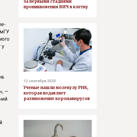
за первыми стадиями
проникновения ВИЧ в клетку
me-
юмГУ
мого
 у
в.
12 сентября 2020
Ученые нашли молекулу РНК,
», —
которая подавляет
размножение коронавирусов
ний
й