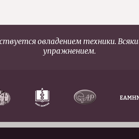
нствуется овладением техники. Всяк
упражнением.