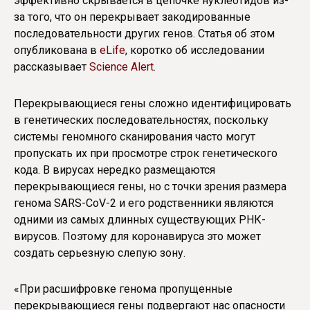
эффективно скрывается в цепочке нуклеотидов из-
за того, что он перекрывает закодированные
последовательности других генов. Статья об этом
опубликована в
eLife
, коротко об исследовании
рассказывает
Science Alert
.
Перекрывающиеся гены сложно идентифицировать
в генетических последовательностях, поскольку
системы геномного сканирования часто могут
пропускать их при просмотре строк генетического
кода. В вирусах нередко размещаются
перекрывающиеся гены, но с точки зрения размера
генома SARS-CoV-2 и его родственники являются
одними из самых длинных существующих РНК-
вирусов. Поэтому для коронавируса это может
создать серьезную слепую зону.
«При расшифровке генома пропущенные
перекрывающиеся гены подвергают нас опасности