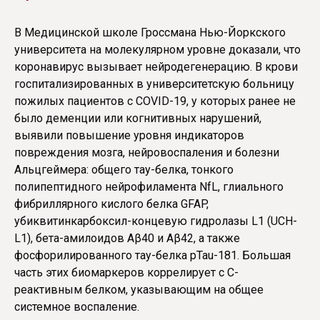
В Медицинской школе Гроссмана Нью-Йоркского
университета на молекулярном уровне доказали, что
коронавирус вызывает нейродегенерацию. В крови
госпитализированных в университетскую больницу
пожилых пациентов с COVID-19, у которых ранее не
было деменции или когнитивных нарушений,
выявили повышение уровня индикаторов
повреждения мозга, нейровоспаления и болезни
Альцгеймера: общего тау-белка, тонкого
полипептидного нейрофиламента NfL, глиального
фибриллярного кислого белка GFAP,
убиквитинкарбоксил-концевую гидролазы L1 (UCH-
L1), бета-амилоидов Aβ40 и Aβ42, а также
фосфорилированного тау-белка pTau-181. Большая
часть этих биомаркеров коррелирует с С-
реактивным белком, указывающим на общее
системное воспаление.