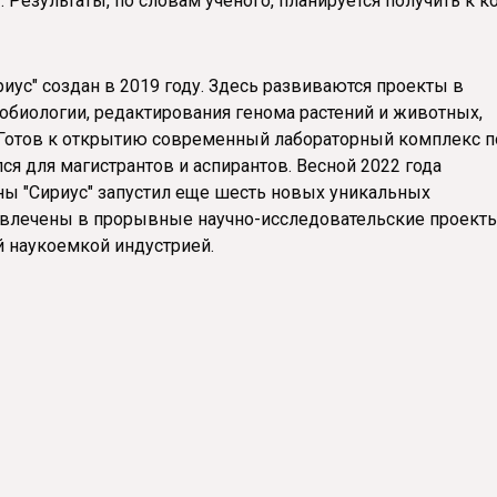
. Результаты, по словам ученого, планируется получить к к
иус" создан в 2019 году. Здесь развиваются проекты в
обиологии, редактирования генома растений и животных,
. Готов к открытию современный лабораторный комплекс п
лся для магистрантов и аспирантов. Весной 2022 года
ы "Сириус" запустил еще шесть новых уникальных
овлечены в прорывные научно-исследовательские проекты
й наукоемкой индустрией.