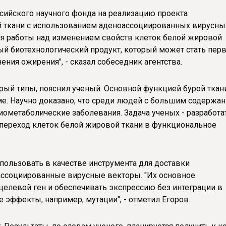
ссийского научного фонда на реализацию проекта
 ткани с использованием аденоассоциированных вирусны
ся работы над изменением свойств клеток белой жировой
ый биотехнологический продукт, который может стать пе
ния ожирения", - сказал собеседник агентства.
рый типы, пояснил ученый. Основной функцией бурой ткан
зме. Научно доказано, что среди людей с большим содержа
ометаболические заболевания. Задача ученых - разработа
 переход клеток белой жировой ткани в функциональное
пользовать в качестве инструмента для доставки
оассоциированные вирусные векторы. "Их основное
целевой ген и обеспечивать экспрессию без интеграции в
 эффекты, например, мутации", - отметил Егоров.