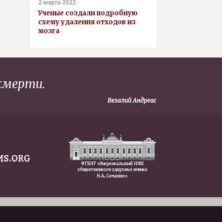
2 марта 2022
Ученые создали подробную
схему удаления отходов из
мозга
 смерти.
Везалий Андреас