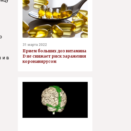
онцу
о
31 марта 2022
Прием больших доз витамина
D не снижает риск заражения
 и в
коронавирусом