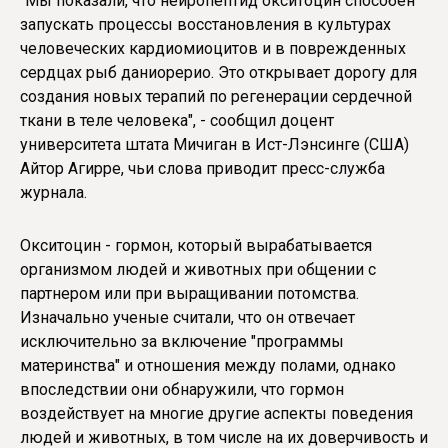
"Мы показали, что нейропептид окситоцин способен
запускать процессы восстановления в культурах
человеческих кардиомиоцитов и в поврежденных
сердцах рыб даниорерио. Это открывает дорогу для
создания новых терапий по регенерации сердечной
ткани в теле человека", - сообщил доцент
университета штата Мичиган в Ист-Лэнсинге (США)
Айтор Агирре, чьи слова приводит пресс-служба
журнала.
Окситоцин - гормон, который вырабатывается
организмом людей и животных при общении с
партнером или при выращивании потомства.
Изначально ученые считали, что он отвечает
исключительно за включение "программы
материнства" и отношения между полами, однако
впоследствии они обнаружили, что гормон
воздействует на многие другие аспекты поведения
людей и животных, в том числе на их доверчивость и