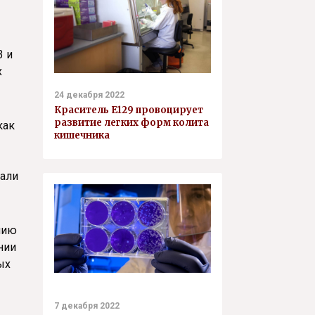
3 и
х
24 декабря 2022
Краситель E129 провоцирует
развитие легких форм колита
как
кишечника
вали
нию
нии
ых
7 декабря 2022