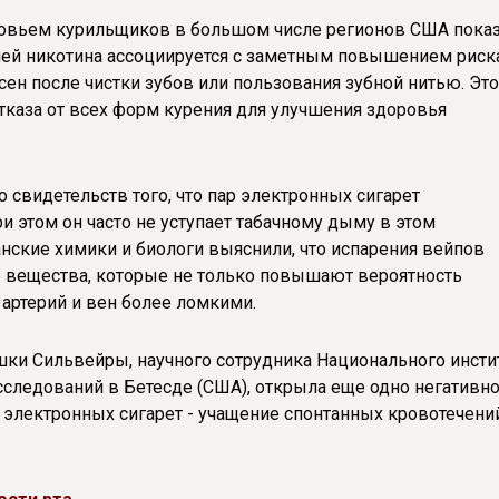
овьем курильщиков в большом числе регионов США показ
лей никотина ассоциируется с заметным повышением риск
сен после чистки зубов или пользования зубной нитью. Это
тказа от всех форм курения для улучшения здоровья
 свидетельств того, что пар электронных сигарет
и этом он часто не уступает табачному дыму в этом
анские химики и биологи выяснили, что испарения вейпов
е вещества, которые не только повышают вероятность
и артерий и вен более ломкими.
ки Сильвейры, научного сотрудника Национального инсти
сследований в Бетесде (США), открыла еще одно негативн
 электронных сигарет - учащение спонтанных кровотечени