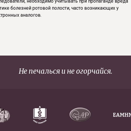
следователи, необходимо учитывать при пропаганде вреда
ктике болезней ротовой полости, часто возникающих у
ктронных аналогов.
Не печалься и не огорчайся.