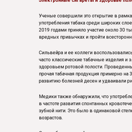
Электронные сигареты и здоровье пол
Ученые совершили это открытие в рамках
употребления табака среди широких слое
2019 годами приняло участие около 30 т
вредных привычках и пройти всесторонн
Сильвейра и ее коллеги воспользовались
часто классические табачные изделия и
здоровьем ротовой полости. Проведенный
прочая табачная продукция примерно на 
развитию болезней десен и удваивали р
Медики также обнаружили, что употребл
в частоте развития спонтанных кровотеч
зубной нити. Это было в одинаковой сте
возрастов.