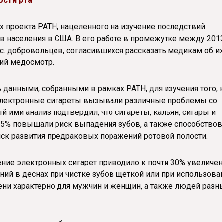
ости рта
 проекта PATH, нацеленного на изучение последствий
в населения в США. В его работе в промежутке между 201
ыс. добровольцев, согласившихся рассказать медикам об и
ий медосмотр.
 данными, собранными в рамках PATH, для изучения того, 
 электронные сигареты вызывали различные проблемы со
 ими анализ подтвердил, что сигареты, кальян, сигары и
35% повышали риск выпадения зубов, а также способство
иск развития предраковых поражений ротовой полости.
ение электронных сигарет приводило к почти 30% увеличе
ений в деснах при чистке зубов щеткой или при использова
пени характерно для мужчин и женщин, а также людей разн