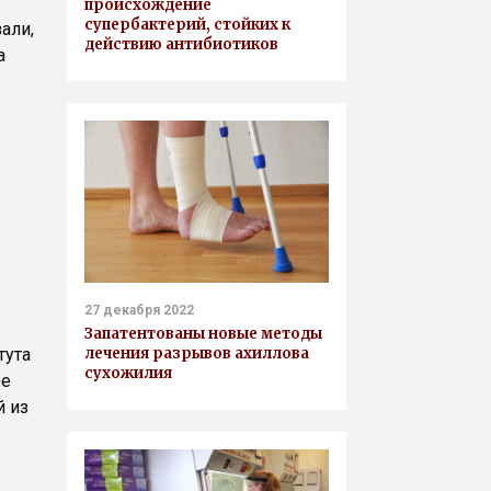
происхождение
супербактерий, стойких к
али,
действию антибиотиков
а
27 декабря 2022
Запатентованы новые методы
лечения разрывов ахиллова
тута
сухожилия
ое
й из