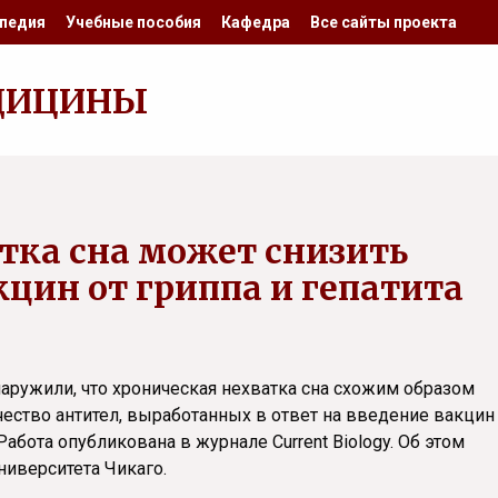
педия
Учебные пособия
Кафедра
Все сайты проекта
ДИЦИНЫ
тка сна может снизить
цин от гриппа и гепатита
аружили, что хроническая нехватка сна схожим образом
чество антител, выработанных в ответ на введение вакцин
Работа опубликована в журнале Current Biology. Об этом
ниверситета Чикаго.