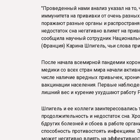
"Проведенный нами анализ указал на то, 
иммунитета на прививки от очень разных 
поражают разные органы и распространяю
недостаток сна негативно влияет на приви
сообщила научный сотрудник Национальн
(Франция) Карина Шпигель, чьи слова пр
После начала всемирной пандемии корон
медики со всех стран мира начали активн
числе наличие вредных привычек, хронич
вакцинации населения. Первые наблюден
лишний вес и курение ухудшают работу 
Шпигель и ее коллеги заинтересовались 
продолжительность и недостаток сна. Хр
бдругих болезней и сбоев в работе орган
способность противостоять инфекциям. Э
может негативно влиять на эффективнос