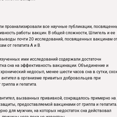
ели проанализировали все научные публикации, посвященн
вность работы вакцин. В общей сложности, Шпигель и ее
 выводы почти 20 исследований, посвященных вакцинам о
м от гепатита A и B.
 изученных ими исследований содержали достаточн
тка сна на эффективность вакцинации. Объединение и
 хронический недосып, менее шести часов сна в сутки, сх
антител в организме привитых добровольцев при
гриппа и гепатита.
 антител, вызванных прививкой, сокращалось примерно на
 защиты, предоставляемой вакцинами от гриппа и гепатита
ерно для мужчин, на которых недостаток сна действовал
 причины чего пока не известны.