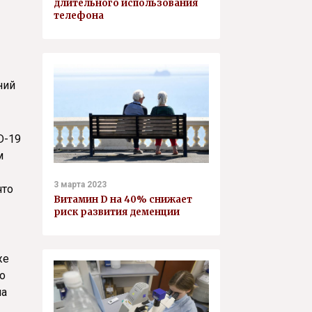
длительного использования
телефона
ний
D-19
м
3 марта 2023
что
Витамин D на 40% снижает
риск развития деменции
же
о
на