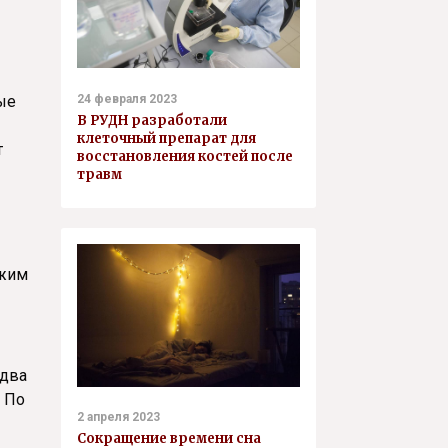
ые
24 февраля 2023
В РУДН разработали
клеточный препарат для
т
восстановления костей после
травм
ожим
 два
. По
2 апреля 2023
Сокращение времени сна