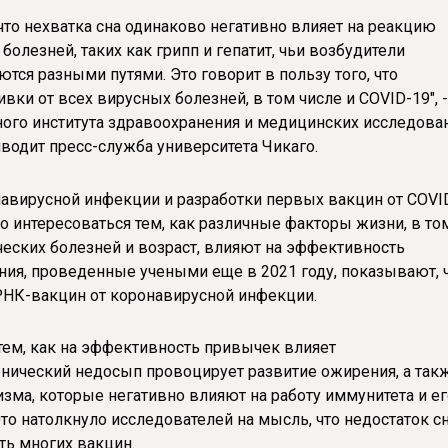
что нехватка сна одинаково негативно влияет на реакцию
болезней, таких как грипп и гепатит, чьи возбудители
тся разными путями. Это говорит в пользу того, что
вки от всех вирусных болезней, в том числе и COVID-19", -
ого института здравоохранения и медицинских исследова
иводит пресс-служба университета Чикаго.
авирусной инфекции и разработки первых вакцин от COVI
о интересоваться тем, как различные факторы жизни, в то
еских болезней и возраст, влияют на эффективность
ия, проведенные учеными еще в 2021 году, показывают, 
РНК-вакцин от коронавирусной инфекции.
тем, как на эффективность привычек влияет
онический недосып провоцирует развитие ожирения, а так
изма, которые негативно влияют на работу иммунитета и ег
то натолкнуло исследователей на мысль, что недостаток с
ть многих вакцин.