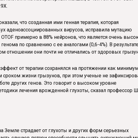
9X.
зали, что созданная ими генная терапия, которая
двух аденоассоциированных вирусов, исправила мутацию
 OTOF примерно в 88% нейронов, что является очень высо
енома по сравнению с ее аналогами (0,6-4%). В результат
ом отношении они почти не отличались от здоровых грызу
эффект от терапии сохранялся на протяжении как миниму
ым сроком жизни грызунов, при этом ученые не зафиксиров
оте других генов. Это говорит о высоком уровне
етодики лечения врожденной глухоты, сказал профессор 
а Земле страдает от глухоты и других форм серьезных
 часть случаев потери способности слышать окружающий м