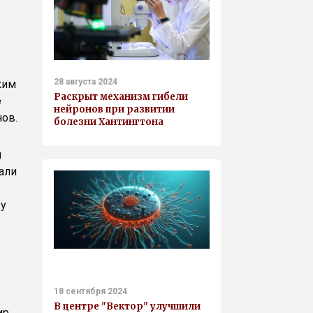
28 августа 2024
ким
Раскрыт механизм гибели
е
нейронов при развитии
нов.
болезни Хантингтона
м
али
Шу
18 сентября 2024
В центре "Вектор" улучшили
ир