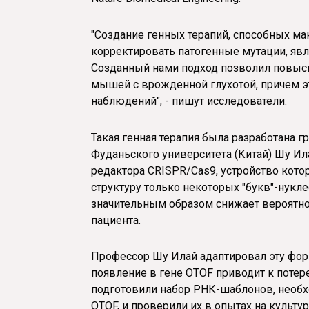
"Создание генных терапий, способных м
корректировать патогенные мутации, явл
Созданный нами подход позволил повыси
мышей с врожденной глухотой, причем э
наблюдений", - пишут исследователи.
Такая генная терапия была разработана 
Фуданьского университета (Китай) Шу И
редактора CRISPR/Cas9, устройство кото
структуру только некоторых "букв"-нукл
значительным образом снижает вероятно
пациента.
Профессор Шу Илай адаптировал эту фор
появление в гене OTOF приводит к поте
подготовили набор РНК-шаблонов, необхо
OTOF, и проверили их в опытах на культу