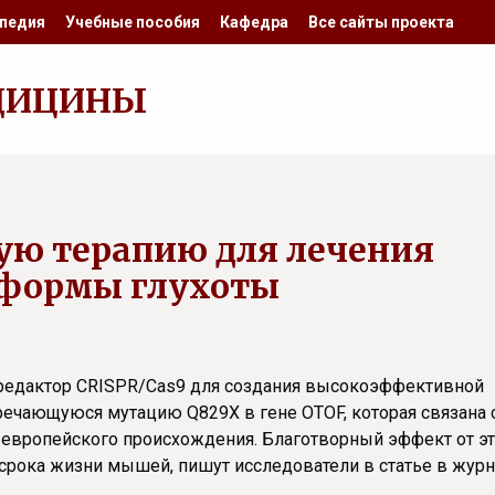
педия
Учебные пособия
Кафедра
Все сайты проекта
ДИЦИНЫ
ную терапию для лечения
 формы глухоты
редактор CRISPR/Cas9 для создания высокоэффективной
речающуюся мутацию Q829X в гене OTOF, которая связана 
европейского происхождения. Благотворный эффект от э
 срока жизни мышей, пишут исследователи в статье в жур