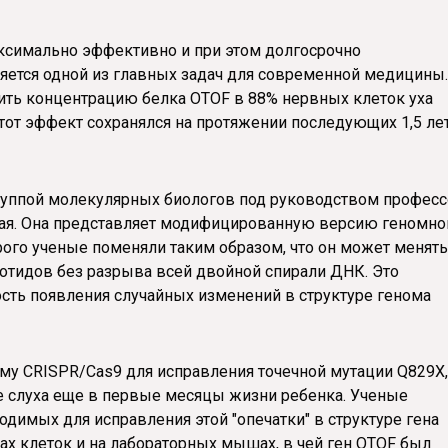
аксимально эффективно и при этом долгосрочно
яется одной из главных задач для современной медицины.
ть концентрацию белка OTOF в 88% нервных клеток уха
тот эффект сохранялся на протяжении последующих 1,5 ле
группой молекулярных биологов под руководством профес
лая. Она представляет модифицированную версию геномно
рого ученые поменяли таким образом, что он может менять
еотидов без разрыва всей двойной спирали ДНК. Это
сть появления случайных изменений в структуре генома
му CRISPR/Cas9 для исправления точечной мутации Q829X,
ре слуха еще в первые месяцы жизни ребенка. Ученые
димых для исправления этой "опечатки" в структуре гена
рах клеток и на лабораторных мышах, в чей ген OTOF был