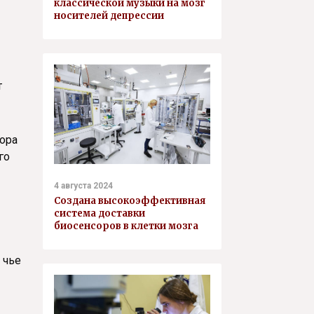
классической музыки на мозг
носителей депрессии
т
сора
го
4 августа 2024
Создана высокоэффективная
система доставки
биосенсоров в клетки мозга
 чье