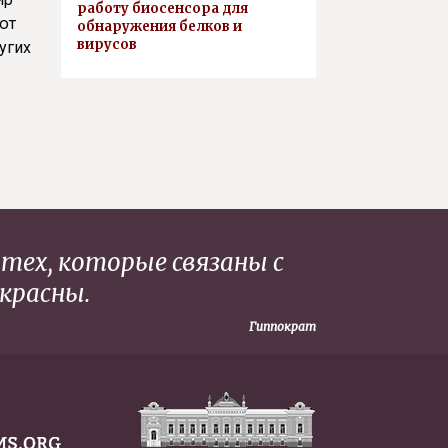
работу биосенсора для
ют
обнаружения белков и
вирусов
угих
 тех, которые связаны с
красны.
Гиппократ