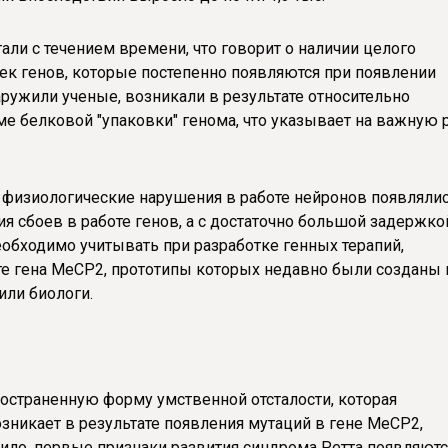
тали с течением времени, что говорит о наличии целого
ек генов, которые постепенно появляются при появлении
аружили ученые, возникали в результате относительно
е белковой "упаковки" генома, что указывает на важную 
 физиологические нарушения в работе нейронов появлялис
я сбоев в работе генов, а с достаточно большой задержко
еобходимо учитывать при разработке генных терапий,
те гена MeCP2, прототипы которых недавно были созданы 
ли биологи.
остраненную форму умственной отсталости, которая
озникает в результате появления мутаций в гене MeCP2,
ило, первые признаки развития синдрома Ретта появляютс