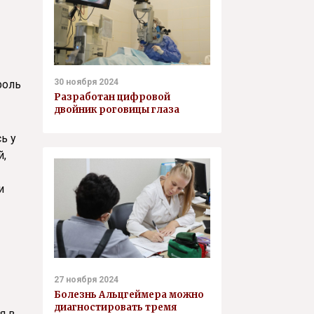
30 ноября 2024
роль
Разработан цифровой
двойник роговицы глаза
ь у
й,
и
27 ноября 2024
Болезнь Альцгеймера можно
диагностировать тремя
я в