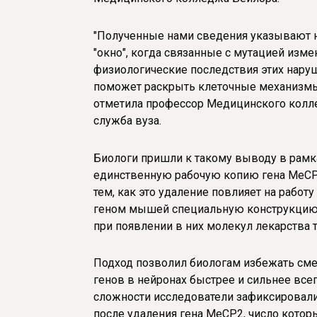
"Полученные нами сведения указывают на
"окно", когда связанные с мутацией изме
физиологические последствия этих наруш
поможет раскрыть клеточные механизмы 
отметила профессор Медицинского коллед
служба вуза.
Биологи пришли к такому выводу в рамка
единственную рабочую копию гена MeCP
тем, как это удаление повлияет на работ
геном мышей специальную конструкцию, 
при появлении в них молекул лекарства 
Подход позволил биологам избежать смер
генов в нейронах быстрее и сильнее все
сложности исследователи зафиксировали
после удаления гена MeCP2, число котор