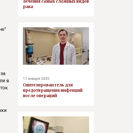
лечения самых сложных видов
рака
не"
 за
17 января 2025
ли в
Синтезирован гель для
еток
предотвращения инфекций
после операций
чки