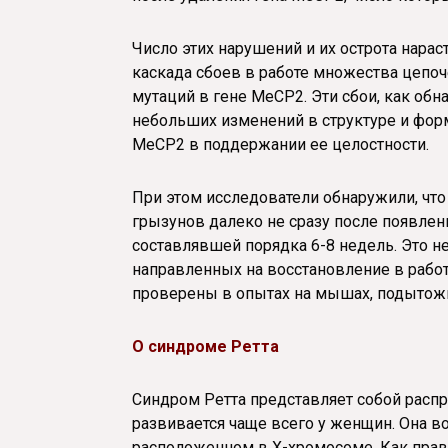
Число этих нарушений и их острота нарас
каскада сбоев в работе множества цепоч
мутаций в гене MeCP2. Эти сбои, как обн
небольших изменений в структуре и форм
MeCP2 в поддержании ее целостности.
При этом исследователи обнаружили, что
грызунов далеко не сразу после появлени
составлявшей порядка 6-8 недель. Это н
направленных на восстановление в рабо
проверены в опытах на мышах, подытожи
О синдроме Ретта
Синдром Ретта представляет собой распр
развивается чаще всего у женщин. Она в
расположенном в Х-хромосоме. Как прав