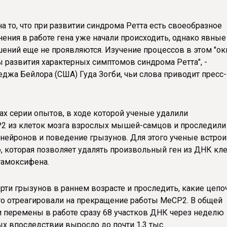
 то, что при развитии синдрома Ретта есть своеобразное
нения в работе гена уже начали происходить, однако явные
ений еще не проявляются. Изучение процессов в этом "ок
развития характерных симптомов синдрома Ретта", -
жа Бейлора (США) Гуда Зогби, чьи слова приводит пресс-
х серии опытов, в ходе которой ученые удалили
2 из клеток мозга взрослых мышей-самцов и проследили
у нейронов и поведение грызунов. Для этого ученые встрои
которая позволяет удалять произвольный ген из ДНК кл
тамоксифена.
ти грызунов в раннем возрасте и проследить, какие цепо
го отреагировали на прекращение работы MeCP2. В общей
 перемены в работе сразу 68 участков ДНК через неделю
ых впоследствии выросло до почти 1,3 тыс.