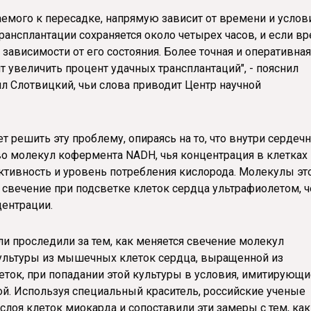
емого к пересадке, напрямую зависит от времени и услов
рансплантации сохраняется около четырех часов, и если в
 зависимости от его состояния. Более точная и оперативная
увеличить процент удачных трансплантаций", - пояснил
 Слотвицкий, чьи слова приводит Центр научной
 решить эту проблему, опираясь на то, что внутри сердеч
 молекул кофермента NADH, чья концентрация в клетках
ктивность и уровень потребления кислорода. Молекулы эт
свечение при подсветке клеток сердца ультрафиолетом, 
центрации.
ли проследили за тем, как меняется свечение молекул
ультуры из мышечных клеток сердца, выращенной из
ток, при попадании этой культуры в условия, имитирующи
й. Используя специальный краситель, российские ученые
слоя клеток миокарда и сопоставили эти замеры с тем, как