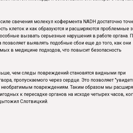
в силе свечения молекул кофермента NADH достаточно точ
ость клеток и как образуются и расширяются проблемные 
пособные вызвать серьезные нарушения в работе органа. 
а позволяет выявлять подобные сбои еще до того, как они
мых в медицине подходов, что повысит безопасность
ньше, чем следы повреждений становятся видными при
вора, пропускаемого через сердце. Это позволяет "увидет
 к необратимым повреждениям. Таким образом мы расшир
игодных к пересадке органов на исходе четырех часов, ко
одытожил Слотвицкий.