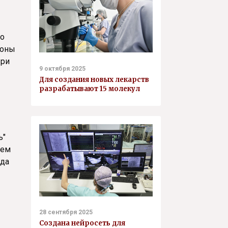
но
зоны
При
9 октября 2025
Для создания новых лекарств
разрабатывают 15 молекул
ь"
яем
гда
28 сентября 2025
Создана нейросеть для