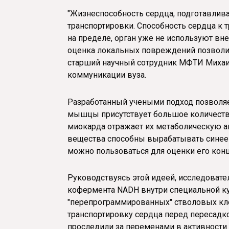
"Жизнеспособность сердца, подготавлива
транспортировки. Способность сердца к т
на пределе, орган уже не используют вне
оценка локальных повреждений позволит 
старший научный сотрудник МФТИ Михаил
коммуникации вуза.
Разработанный учеными подход позволяет
мышцы присутствует большое количество
миокарда отражает их метаболическую а
вещества способны вырабатывать синее 
можно пользоваться для оценки его кон
Руководствуясь этой идеей, исследовате
кофермента NADH внутри специальной к
"перепрограммированных" стволовых кле
транспортировку сердца перед пересадко
проследили за переменами в активности 