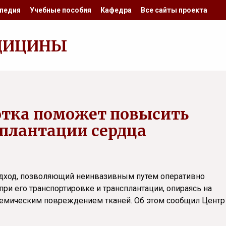
педия
Учебные пособия
Кафедра
Все сайты проекта
ДИЦИНЫ
отка поможет повысить
сплантации сердца
одход, позволяющий неинвазивным путем оперативно
ри его транспортировке и трансплантации, опираясь на
шемическим повреждением тканей. Об этом сообщил Центр